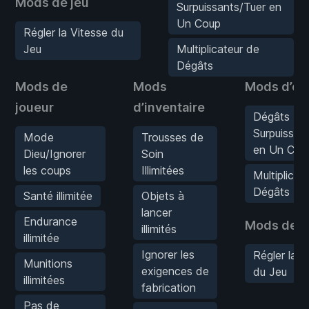
Mods de jeu
Surpuissants/Tuer en
Un Coup
Régler la Vitesse du
Jeu
Multiplicateur de
Dégâts
Mods de
Mods
Mods d’en
joueur
d’inventaire
Dégâts
Surpuissan
Mode
Trousses de
en Un Cou
Dieu/Ignorer
Soin
les coups
Illimitées
Multiplicat
Dégâts
Santé illimitée
Objets à
lancer
Endurance
Mods de j
illimités
illimitée
Ignorer les
Régler la V
Munitions
exigences de
du Jeu
illimitées
fabrication
Pas de