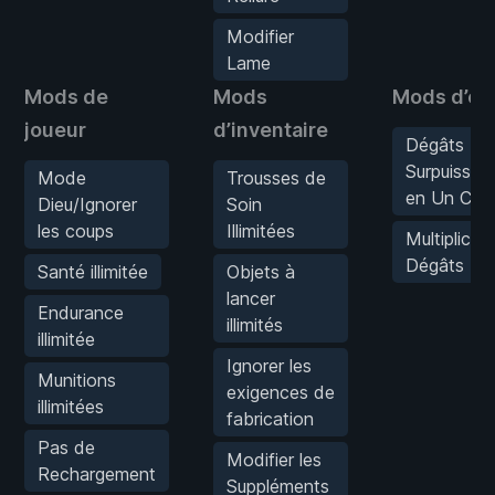
Modifier
Lame
Mods de
Mods
Mods d’en
joueur
d’inventaire
Dégâts
Surpuissan
Mode
Trousses de
en Un Cou
Dieu/Ignorer
Soin
les coups
Illimitées
Multiplicat
Dégâts
Santé illimitée
Objets à
lancer
Endurance
illimités
illimitée
Ignorer les
Munitions
exigences de
illimitées
fabrication
Pas de
Modifier les
Rechargement
Suppléments