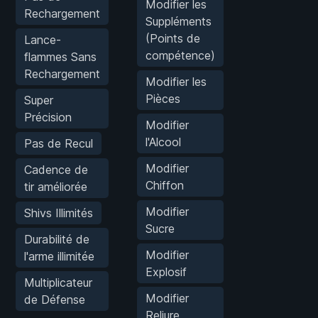
Modifier les
Rechargement
Suppléments
(Points de
Lance-
compétence)
flammes Sans
Rechargement
Modifier les
Pièces
Super
Précision
Modifier
l'Alcool
Pas de Recul
Modifier
Cadence de
Chiffon
tir améliorée
Modifier
Shivs Illimités
Sucre
Durabilité de
Modifier
l'arme illimitée
Explosif
Multiplicateur
Modifier
de Défense
Reliure