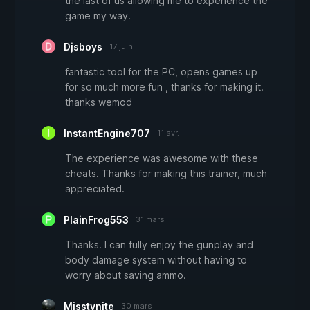
the last of us allowing me to experience the
game my way.
Djsboys
17 juin
fantastic tool for the PC, opens games up
for so much more fun , thanks for making it.
thanks wemod
InstantEngine707
11 avr.
The experience was awesome with these
cheats. Thanks for making this trainer, much
appreciated.
PlainFrog553
31 mars
Thanks. I can fully enjoy the gunplay and
body damage system without having to
worry about saving ammo.
Misstynite
30 mars