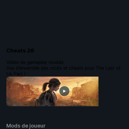
Cheats
26
Vidéo de gameplay moddé
Vue d’ensemble des mods et cheats pour The Last of
Us Part I
Mods de joueur