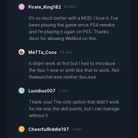
Pirate_King182
22 févr.
It's so much better with a MOD. I love it. I've
been playing this game since PS4 remake
and I'm playing it again on PS5. Thanks
devs for allowing WeMod on this.
MeTTa_Coco
28 janv.
it didjnt work at first but I had to introduce
the tlou-1-exe or smth like that to work. Not
thelauncher.exe neither tlou.exe
Lucidius007
2 janv.
Thank you! The only option that didn't work
for me was the skill points, but I can manage
without it
CheerfulRiddle197
4 déc.