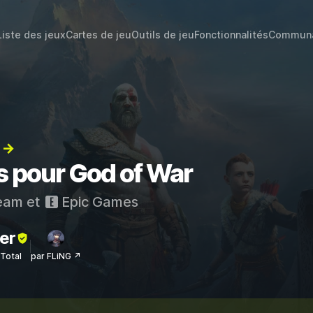
Liste des jeux
Cartes de jeu
Outils de jeu
Fonctionnalités
Commun
) →
s pour God of War
eam
et
Epic Games
er
sTotal
par FLiNG ↗