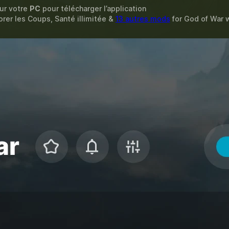
sur votre
PC
pour télécharger l’application
rer les Coups, Santé illimitée &
13 autres mods
for
God of War
w