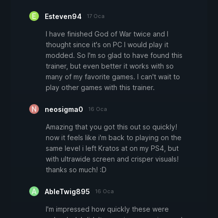
Esteven94
17 Oca
I have finished God of War twice and I
thought since it's on PC I would play it
modded. So I'm so glad to have found this
trainer, but even better it works with so
many of my favorite games. I can't wait to
play other games with this trainer.
neosigma0
16 Oca
Amazing that you got this out so quickly!
now it feels like i'm back to playing on the
same level i left Kratos at on my PS4, but
with ultrawide screen and crisper visuals!
thanks so much! :D
AbleTwig895
16 Oca
I'm impressed how quickly these were