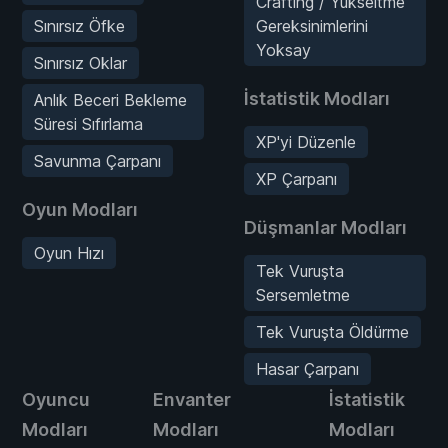
Crafting / Yükseltme
Sınırsız Öfke
Gereksinimlerini
Yoksay
Sınırsız Oklar
İstatistik Modları
Anlık Beceri Bekleme
Süresi Sıfırlama
XP'yi Düzenle
Savunma Çarpanı
XP Çarpanı
Oyun Modları
Düşmanlar Modları
Oyun Hızı
Tek Vuruşta
Sersemletme
Tek Vuruşta Öldürme
Hasar Çarpanı
Oyuncu
Envanter
İstatistik
Modları
Modları
Modları