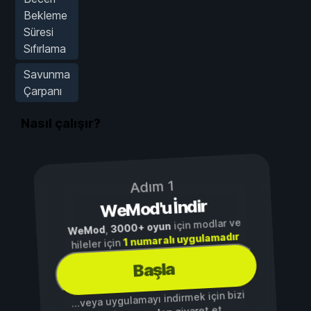
Bekleme
Süresi
Sıfırlama
Savunma
Çarpanı
Nasıl çalışır?
Adım 1
WeMod'u İndir
için modlar ve
3000+ oyun
,
WeMod
1 numaralı uygulamadır
hileler için
Başla
...veya uygulamayı indirmek için bizi
ziyaret et