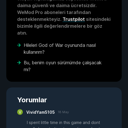
daima güvenli ve daima ücretsizdir.
WeMod Pro aboneleri tarafından
desteklenmekteyiz.
Trustpilot
sitesindeki
bizimle ilgili değerlendirmelere bir göz
atın.
Hileleri God of War oyununda nasıl
kullanırım?
Bu, benim oyun sürümümde çalışacak
mı?
Yorumlar
VividYam5105
18 May
I spent little time in this game and dont