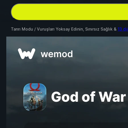
Tanrı Modu / Vuruşları Yoksay Edinin, Sınırsız Sağlık &
13 d