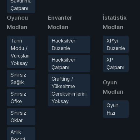
Savunma
Çarpanı
Oyuncu
Envanter
İstatistik
Modları
Modları
Modları
Tanrı
Hacksilver
XP'yi
Modu /
Düzenle
Düzenle
Vuruşları
Hacksilver
XP
Yoksay
Çarpanı
Çarpanı
Sınırsız
Crafting /
Sağlık
Oyun
Yükseltme
Modları
Sınırsız
Gereksinimlerini
Öfke
Yoksay
Oyun
Sınırsız
Hızı
Oklar
Anlık
Beceri