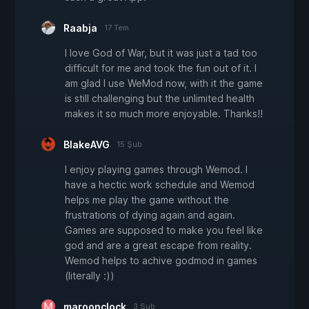
Raabja
17 Tem
I love God of War, but it was just a tad too
difficult for me and took the fun out of it. I
am glad I use WeMod now, with it the game
is still challenging but the unlimited health
makes it so much more enjoyable. Thanks!!
BlakeAVG
15 Şub
I enjoy playing games through Wemod. I
have a hectic work schedule and Wemod
helps me play the game without the
frustrations of dying again and again.
Games are supposed to make you feel like
god and are a great escape from reality.
Wemod helps to achive godmod in games
(literally :))
maroonclock
3 Şub