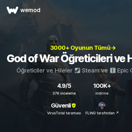
wemod
3000+ Oyunun Tümü→
God of War Öğreticileri ve H
Öğreticiler ve Hileler
Steam
ve
Epic
4.9/5
100K+
37K inceleme
indirme
Güvenli
VirusTotal taraması
FLiNG tarafından ↗