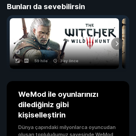
Bunları da sevebilirsin
59 hile
3 ay önce
WeMod ile oyunlarınızı
dilediğiniz gibi
kişiselleştirin
Dünya çapındaki milyonlarca oyuncudan
oluşan topluluğumuz sayesinde WeMod