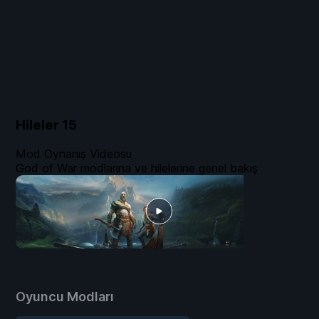
Hileler
15
Mod Oynanış Videosu
God of War modlarına ve hilelerine genel bakış
Oyuncu Modları