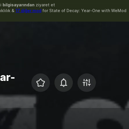
zi
bilgisayarından
ziyaret et
ıklılık &
17 diğer mod
for
State of Decay: Year-One
with
WeMod