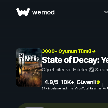
wemod
Na
3000+ Oyunun Tümü→
State of Decay: Ye
Öğreticiler ve Hileler
Stea
4.9/5
10K+
Güvenli
37K inceleme
indirme
VirusTotal taraması
MrA