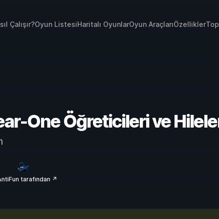
sıl Çalışır?
Oyun Listesi
Haritalı Oyunlar
Oyun Araçları
Özellikler
Top
ar-One Öğreticileri ve Hilele
m
ntiFun tarafından ↗