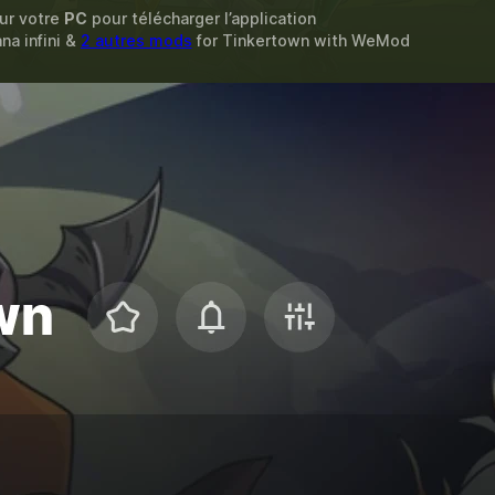
sur votre
PC
pour télécharger l’application
na infini &
2 autres mods
for
Tinkertown
with
WeMod