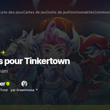
Liste des jeux
Cartes de jeu
Outils de jeu
Fonctionnalités
Commun
) →
ts pour Tinkertown
eam
er
sTotal
par GreenHouse ↗