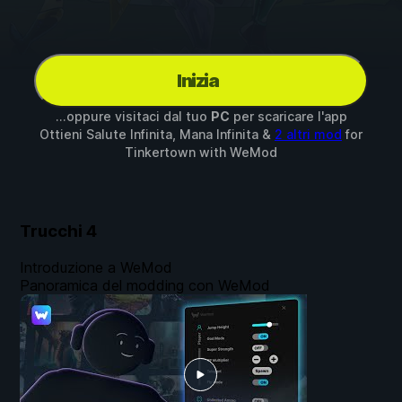
Inizia
...oppure visitaci dal tuo
PC
per scaricare l'app
Ottieni Salute Infinita, Mana Infinita &
2 altri mod
for
Tinkertown
with
WeMod
Trucchi
4
Introduzione a WeMod
Panoramica del modding con WeMod