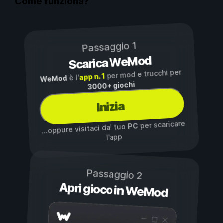
Come funziona?
Passaggio 1
Scarica WeMod
per mod e trucchi per
app n. 1
è l'
WeMod
3000+ giochi
Inizia
per scaricare
PC
...oppure visitaci dal tuo
l'app
Passaggio 2
Apri gioco in WeMod