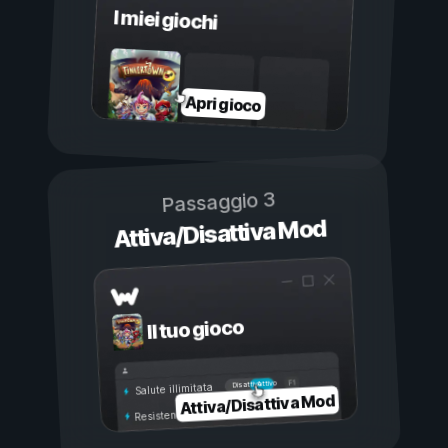
I miei giochi
Apri gioco
Passaggio 3
Attiva/Disattiva Mod
Il tuo gioco
Attivo
Disattivo
Salute illimitata
Attiva/Disattiva Mod
Resistenza illimitata