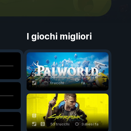
I giochi migliori
56
22 giorni
trucchi
fa
53 trucchi
3 mesi fa