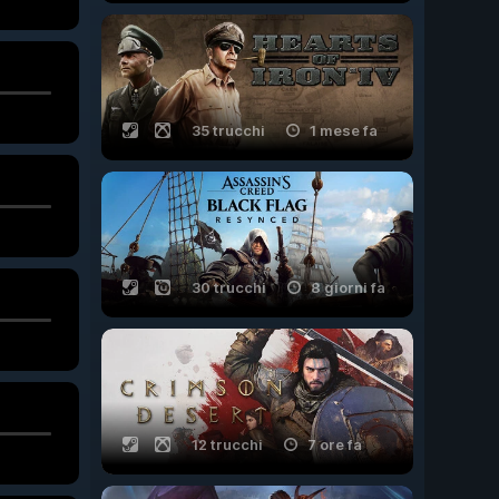
35 trucchi
1 mese fa
30 trucchi
8 giorni fa
12 trucchi
7 ore fa