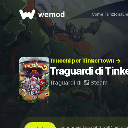
wemod
Come Funziona
El
Trucchi per Tinkertown →
Traguardi di Tin
Traguardi di
Steam
...oppure visitaci dal tuo
PC
per sca