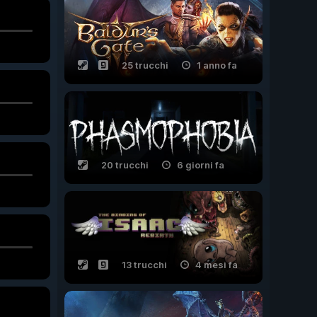
25 trucchi
1 anno fa
20 trucchi
6 giorni fa
13 trucchi
4 mesi fa