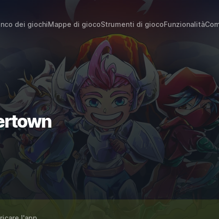
enco dei giochi
Mappe di gioco
Strumenti di gioco
Funzionalità
Com
kertown
ricare l'app