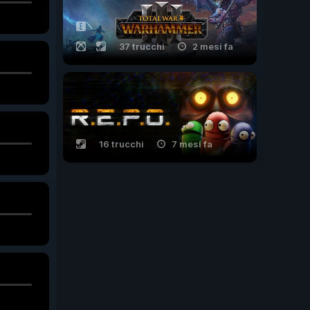
37 trucchi
2 mesi fa
16 trucchi
7 mesi fa