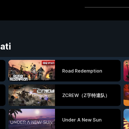
ati
Road Redemption
ZCREW（Z字特遣队）
Under A New Sun