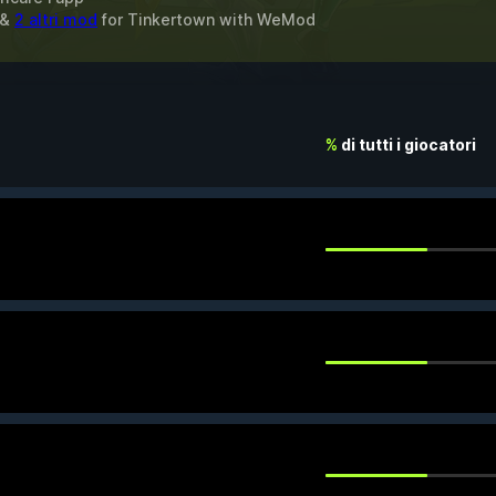
 &
2 altri mod
for
Tinkertown
with
WeMod
%
di tutti i giocatori