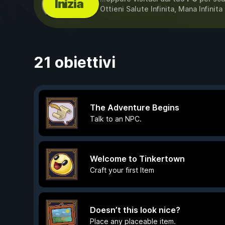
Inizia
Ottieni Salute Infinita, Mana Infinita
21 obiettivi
The Adventure Begins
Talk to an NPC.
Welcome to Tinkertown
Craft your first Item
Doesn’t this look nice?
Place any placeable item.