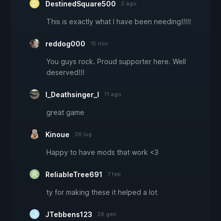
DestinedSquare500
2 ago
This is exactly what I have been needing!!!!!
reddog000
15 nov
You guys rock. Proud supporter here. Well
deserved!!!
I_Deathsinger_I
11 ago
great game
Kinoue
26 lug
Happy to have mods that work <3
ReliableTree691
7 feb
ty for making these it helped a lot
JTebbens123
28 gen