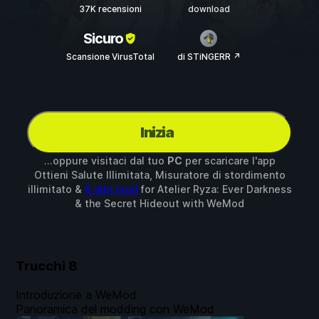
37K recensioni
download
Sicuro
Scansione VirusTotal
di STiNGERR ↗
Inizia
...oppure visitaci dal tuo
PC
per scaricare l'app
Ottieni Salute Illimitata, Misuratore di stordimento
illimitato &
6 altri mod
for
Atelier Ryza: Ever Darkness
& the Secret Hideout
with
WeMod
Trucchi
8
Introduzione a WeMod
Panoramica del modding con WeMod