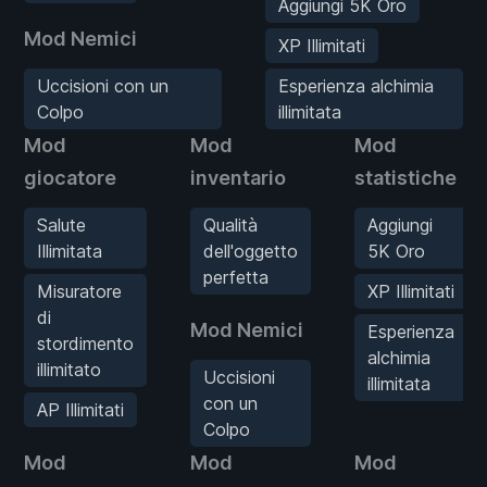
Aggiungi 5K Oro
Mod Nemici
XP Illimitati
Uccisioni con un
Esperienza alchimia
Colpo
illimitata
Mod
Mod
Mod
giocatore
inventario
statistiche
Salute
Qualità
Aggiungi
Illimitata
dell'oggetto
5K Oro
perfetta
Misuratore
XP Illimitati
di
Mod Nemici
Esperienza
stordimento
alchimia
illimitato
Uccisioni
illimitata
con un
AP Illimitati
Colpo
Mod
Mod
Mod