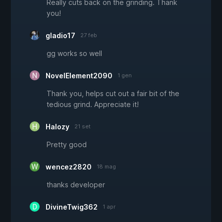
Really cuts back on the grinding. Thank
you!
gladio17
27 feb
gg works so well
NovelElement2090
1 gen
Thank you, helps cut out a fair bit of the
tedious grind. Appreciate it!
Halozy
21 set
Pretty good
wencez2820
18 mag
thanks developer
DivineTwig362
1 apr