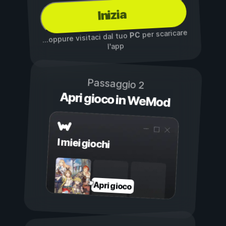
Inizia
per scaricare
PC
...oppure visitaci dal tuo
l'app
Passaggio 2
Apri gioco in WeMod
I miei giochi
Apri gioco