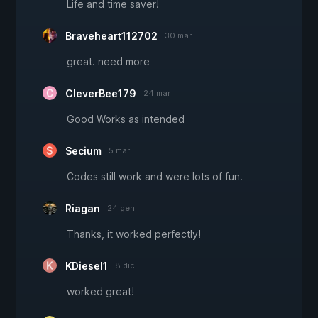
Life and time saver!
Braveheart112702
30 mar
great. need more
CleverBee179
24 mar
Good Works as intended
Secium
5 mar
Codes still work and were lots of fun.
Riagan
24 gen
Thanks, it worked perfectly!
KDiesel1
8 dic
worked great!