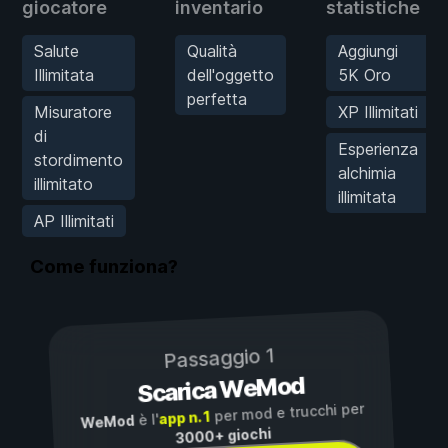
giocatore
inventario
statistiche
Salute
Qualità
Aggiungi
Illimitata
dell'oggetto
5K Oro
perfetta
Misuratore
XP Illimitati
di
Esperienza
stordimento
alchimia
illimitato
illimitata
AP Illimitati
Come funziona?
Passaggio 1
Scarica WeMod
per mod e trucchi per
app n. 1
è l'
WeMod
3000+ giochi