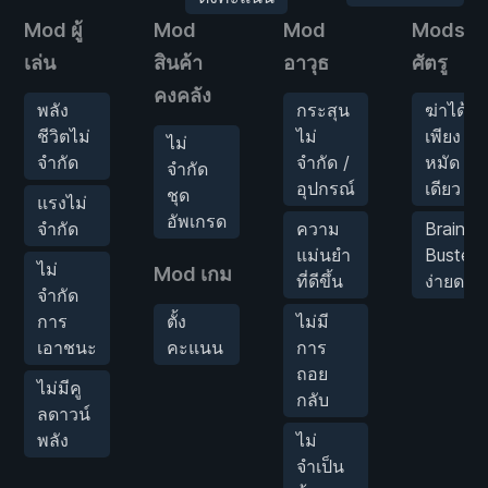
Mod ผู้
Mod
Mod
Mods
เล่น
สินค้า
อาวุธ
ศัตรู
คงคลัง
พลัง
กระสุน
ฆ่าได้
ชีวิตไม่
ไม่
เพียง
ไม่
จำกัด
จำกัด /
หมัด
จำกัด
อุปกรณ์
เดียว
ชุด
แรงไม่
อัพเกรด
จำกัด
ความ
Brain
แม่นยำ
Buster
ไม่
Mod เกม
ที่ดีขึ้น
ง่ายดาย
จำกัด
การ
ตั้ง
ไม่มี
เอาชนะ
คะแนน
การ
ถอย
ไม่มีคู
กลับ
ลดาวน์
พลัง
ไม่
จำเป็น