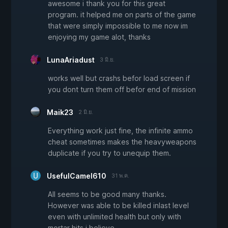
awesome i thank you for this great
program. it helped me on parts of the game
that were simply impossible to me now im
enjoying my game alot, thanks
LunaAriadust
3 มิ.ย.
works well but crashs befor load screen if
you dont turn them off befor end of mission
Maik23
2 มิ.ย.
Everything work just fine, the infinite ammo
cheat sometimes makes the heavyweapons
duplicate if you try to unequip them.
UsefulCamel610
31 พ.ค.
All seems to be good many thanks.
However was able to be killed inlast level
even with unlimited health but only with
mortar hits i believe