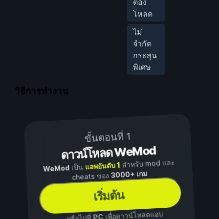
ต้อง
โหลด
ไม่
จำกัด
กระสุน
พิเศษ
วิธีการทำงาน
ขั้นตอนที่ 1
ดาวน์โหลด WeMod
สำหรับ mod และ
แอพอันดับ 1
เป็น
WeMod
3000+ เกม
cheats ของ
เริ่มต้น
เพื่อดาวน์โหลดแอป
PC
...หรือไปที่