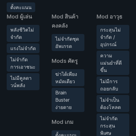
ตั้งคะแนน
Mod ผู้เล่น
Mod สินค้า
Mod อาวุธ
คงคลัง
พลังชีวิตไม่
กระสุนไม่
จำกัด
จำกัด /
ไม่จำกัดชุด
อุปกรณ์
อัพเกรด
แรงไม่จำกัด
ความ
ไม่จำกัด
Mods ศัตรู
แม่นยำที่ดี
การเอาชนะ
ขึ้น
ฆ่าได้เพียง
ไม่มีคูลดา
หมัดเดียว
ไม่มีการ
วน์พลัง
ถอยกลับ
Brain
Buster
ไม่จำเป็น
ง่ายดาย
ต้องโหลด
ไม่จำกัด
Mod เกม
กระสุน
พิเศษ
ตั้งคะแนน