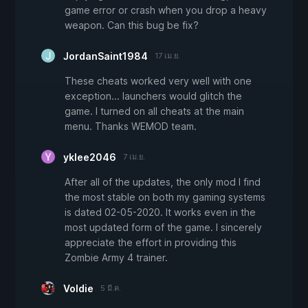
game error or crash when you drop a heavy
weapon. Can this bug be fix?
JordanSaint1984
17 เม.ย.
These cheats worked very well with one
exception... launchers would glitch the
game. I turned on all cheats at the main
menu. Thanks WEMOD team.
yklee2046
7 เม.ย.
After all of the updates, the only mod I find
the most stable on both my gaming systems
is dated 02-05-2020. It works even in the
most updated form of the game. I sincerely
appreciate the effort in providing this
Zombie Army 4 trainer.
Voldie
5 มี.ค.