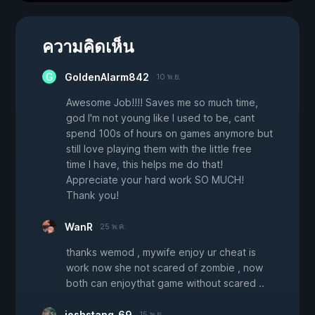
ความคิดเห็น
GoldenAlarm842
10 พ.ย.
Awesome Job!!!! Saves me so much time,
god I'm not young like I used to be, cant
spend 100s of hours on games anymore but
still love playing them with the little free
time I have, this helps me do that!
Appreciate your hard work SO MUCH!
Thank you!
WanR
25 พ.ค.
thanks wemod , mywife enjoy ur cheat is
work now she not scared of zombie , now
both can enjoythat game without scared ..
joshstang_69
15 พ.ย.