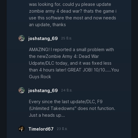
was looking for. could yu please update
zombie army 4 dead war? thats the game i
use this software the most and now needs
an update, thanks
joshstang_69
25 มิ.ย.
AMAZING! I reported a small problem with
the newZombie Army 4: Dead War
Udpate/DLC today, and it was fixed less
than 4 hours later! GREAT JOB! 10/10.....You
Guys Rock
joshstang_69
24 มิ.ย.
Every since the last update/DLC, F9
(Unlimited Takedowns" does not function.
Just a heads up...
Timelord67
23 มิ.ย.