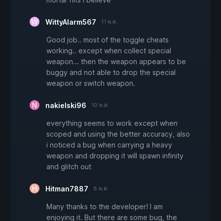
WittyAlarm567
11 พ.ค.
Good job.. most of the toggle cheats
working.. except when collect special
weapon... then the weapon appears to be
buggy and not able to drop the special
weapon or switch weapon.
nakielski96
10 พ.ค.
everything seems to work except when
scoped and using the better accuracy, also
i noticed a bug when carrying a heavy
weapon and dropping it will spawn infinity
and glitch out
Hitman7887
8 พ.ค.
Many thanks to the developer! I am
enjoying it. But there are some bug, the