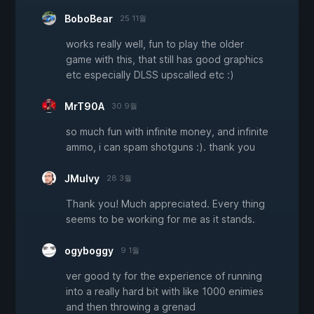
BoboBear
25 11월
works really well, fun to play the older
game with this, that still has good graphics
etc especially DLSS upscalled etc :)
MrT90A
30 9월
so much fun with infinite money, and infinite
ammo, i can spam shotguns :). thank you
JMulvy
28 3월
Thank you! Much appreciated. Every thing
seems to be working for me as it stands.
ogyboggy
9 1월
ver good ty for the experience of running
into a really hard bit with like 1000 enimies
and then throwing a grenad