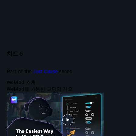
치트
5
Part of the
Just Cause
series
WeMod 소개
WeMod를 사용한 모딩의 개요