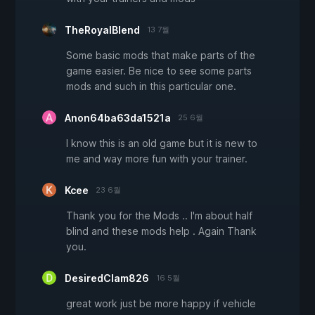
TheRoyalBlend
13 7월
Some basic mods that make parts of the
game easier. Be nice to see some parts
mods and such in this particular one.
Anon64ba63da1521a
25 6월
I know this is an old game but it is new to
me and way more fun with your trainer.
Kcee
23 6월
Thank you for the Mods .. I'm about half
blind and these mods help . Again Thank
you.
DesiredClam826
16 5월
great work just be more happy if vehicle