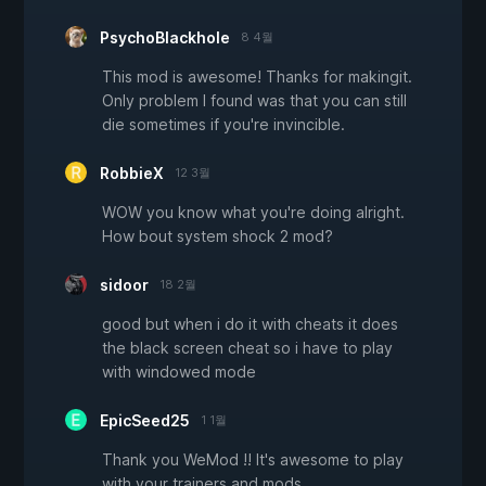
PsychoBlackhole
8 4월
This mod is awesome! Thanks for makingit.
Only problem I found was that you can still
die sometimes if you're invincible.
RobbieX
12 3월
WOW you know what you're doing alright.
How bout system shock 2 mod?
sidoor
18 2월
good but when i do it with cheats it does
the black screen cheat so i have to play
with windowed mode
EpicSeed25
1 1월
Thank you WeMod !! It's awesome to play
with your trainers and mods