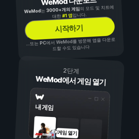
WeMod 다운로드
의 모드 및 치트에
3000+개의 게임
는
WeMod
입니다.
#1 앱
대한
시작하기
에서 WeMod를 방문해 앱을 다운로
PC
...또는
드할 수도 있습니다
2단계
WeMod에서 게임 열기
내 게임
게임 열기