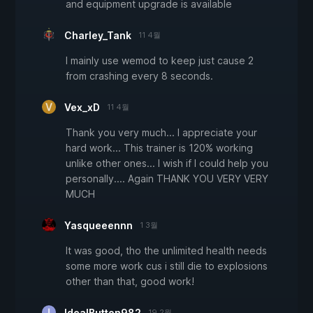
and equipment upgrade is available
Charley_Tank
11 4월
I mainly use wemod to keep just cause 2
from crashing every 8 seconds.
Vex_xD
11 4월
Thank you very much... I appreciate your
hard work... This trainer is 120% working
unlike other ones... I wish if I could help you
personally.... Again THANK YOU VERY VERY
MUCH
Yasqueeennn
1 3월
It was good, tho the unlimited health needs
some more work cus i still die to explosions
other than that, good work!
IdealButton982
19 2월