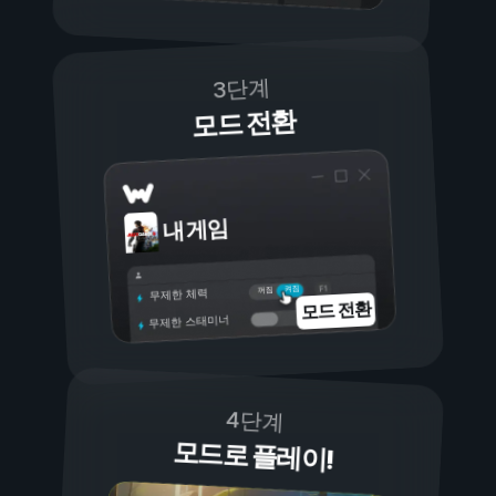
3단계
모드 전환
내 게임
켜짐
꺼짐
무제한 체력
모드 전환
무제한 스태미너
4단계
모드로 플레이!