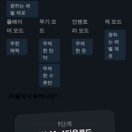
원하는 레
벨 제로
플레이
무기 모
인벤토
적 모드
어 모드
드
리 모드
원하
는 레
무한
무제
무제
벨 제
체력
한 탄
한 돈
로
약
무제
한 수
류탄
어떻게 이용하나요?
1단계