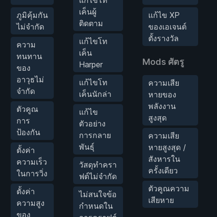
แก้ไขโท
เค็นผู้
ภูมิคุ้มกัน
แก้ไข XP
ติดตาม
ไม่จำกัด
ของเอเจนต์
ตั้งรางวัล
แก้ไขโท
ความ
เค็น
ทนทาน
Mods ศัตรู
Harper
ของ
อาวุธไม่
แก้ไขโท
ความเสีย
จำกัด
เค็นนักล่า
หายของ
พลังงาน
ตัวคูณ
แก้ไข
สูงสุด
การ
ตัวอย่าง
ป้องกัน
การกลาย
ความเสีย
พันธุ์
หายสูงสุด /
ตั้งค่า
สังหารใน
ความเร็ว
วัสดุทำครา
ครั้งเดียว
ในการวิ่ง
ฟต์ไม่จำกัด
ตัวคูณความ
ตั้งค่า
ไม่สนใจข้อ
เสียหาย
ความสูง
กำหนดใน
ของ