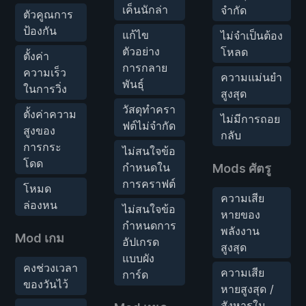
เค็นนักล่า
จำกัด
ตัวคูณการ
ป้องกัน
แก้ไข
ไม่จำเป็นต้อง
ตัวอย่าง
โหลด
ตั้งค่า
การกลาย
ความเร็ว
ความแม่นยำ
พันธุ์
ในการวิ่ง
สูงสุด
วัสดุทำครา
ตั้งค่าความ
ไม่มีการถอย
ฟต์ไม่จำกัด
สูงของ
กลับ
การกระ
ไม่สนใจข้อ
โดด
กำหนดใน
Mods ศัตรู
การคราฟต์
โหมด
ความเสีย
ล่องหน
ไม่สนใจข้อ
หายของ
กำหนดการ
พลังงาน
Mod เกม
อัปเกรด
สูงสุด
แบบผัง
คงช่วงเวลา
ความเสีย
การ์ด
ของวันไว้
หายสูงสุด /
สังหารใน