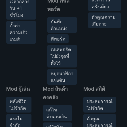
Mod เทเล
เวลากลาง
ครั้งเดียว
วัน +1
พอร์ต
ชั่วโมง
ตัวคูณความ
บันทึก
เสียหาย
ตั้งค่า
ตำแหน่ง
ความเร็ว
ทีพอร์ต
เกมส์
เทเลพอร์ต
ไปยังจุดที่
ตั้งไว้
หยุดนาฬิกา
แข่งขัน
Mod ผู้เล่น
Mod สินค้า
Mod สถิติ
คงคลัง
พลังชีวิต
ประสบการณ์
ไม่จำกัด
ไม่จำกัด
แก้ไข
จำนวนเงิน
แรงไม่
ตัวคูณ
จำกัด
ประสบการณ์