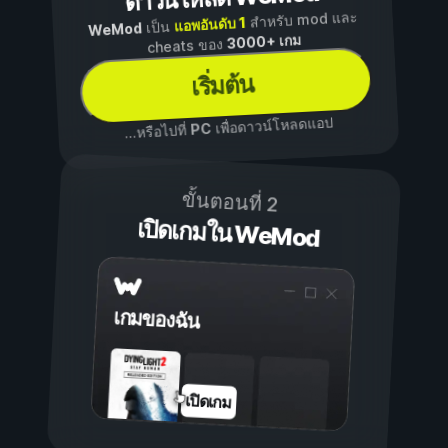
สำหรับ mod และ
แอพอันดับ 1
เป็น
WeMod
3000+ เกม
cheats ของ
เริ่มต้น
เพื่อดาวน์โหลดแอป
PC
...หรือไปที่
ขั้นตอนที่ 2
เปิดเกมใน WeMod
เกมของฉัน
เปิดเกม