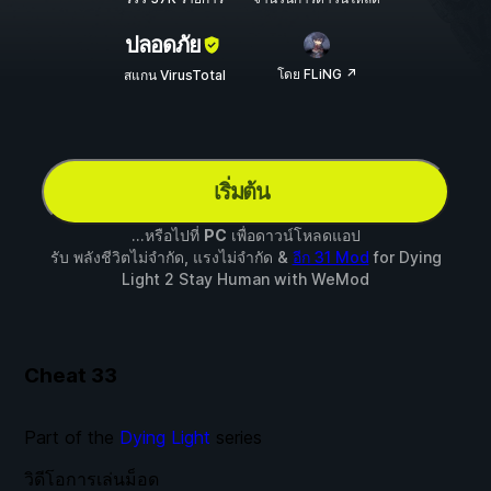
ปลอดภัย
โดย FLiNG ↗
สแกน VirusTotal
เริ่มต้น
...หรือไปที่
PC
เพื่อดาวน์โหลดแอป
รับ พลังชีวิตไม่จำกัด, แรงไม่จำกัด &
อีก 31 Mod
for
Dying
Light 2 Stay Human
with
WeMod
Cheat
33
Part of the
Dying Light
series
วิดีโอการเล่นม็อด