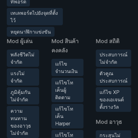
ทีพอร์ต
เทเลพอร์ตไปยังจุดที่ตั้ง
ไว้
หยุดนาฬิกาแข่งขัน
Mod ผู้เล่น
Mod สินค้า
Mod สถิติ
คงคลัง
พลังชีวิตไม่
ประสบการณ์
จำกัด
ไม่จำกัด
แก้ไข
จำนวนเงิน
แรงไม่
ตัวคูณ
จำกัด
ประสบการณ์
แก้ไขโท
เค็นผู้
ภูมิคุ้มกัน
แก้ไข XP
ติดตาม
ไม่จำกัด
ของเอเจนต์
ตั้งรางวัล
แก้ไขโท
ความ
เค็น
ทนทาน
Mod อาวุธ
Harper
ของอาวุธ
ไม่จำกัด
แก้ไขโท
กระสุนไม่