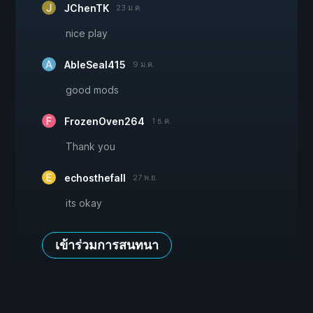
JChenTK
23 ม.ค.
nice play
AbleSeal415
9 ม.ค.
good mods
FrozenOven264
1 ธ.ค.
Thank you
echosthefall
27 พ.ย.
its okay
เข้าร่วมการสนทนา