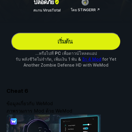
ปลอดภัย
โดย STiNGERR ↗
สแกน VirusTotal
เริ่มต้น
...หรือไปที่
PC
เพื่อดาวน์โหลดแอป
รับ พลังชีวิตไม่จำกัด, เพิ่มเงิน 1 พัน &
อีก 4 Mod
for
Yet
Another Zombie Defense HD
with
WeMod
Cheat
6
ข้อมูลเกี่ยวกับ WeMod
ภาพรวมการ Mod ด้วย WeMod