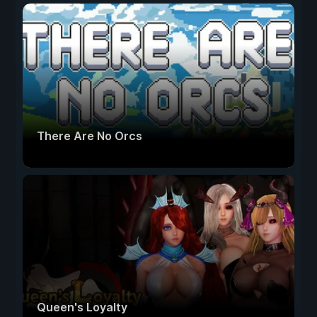
There Are No Orcs
Queen's Loyalty