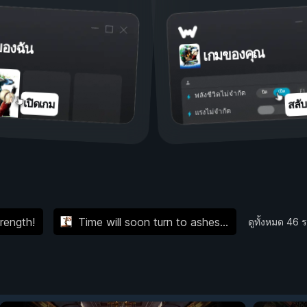
ของฉัน
เกมของคุณ
เปิด
ปิด
พลังชีวิตไม่จำกัด
สลั
เปิดเกม
แรงไม่จำกัด
rength!
Time will soon turn to ashes...
ดูทั้งหมด 46 