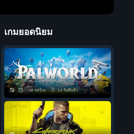
เกมยอดนิยม
56 กลโกง
23 วันที่แล้ว