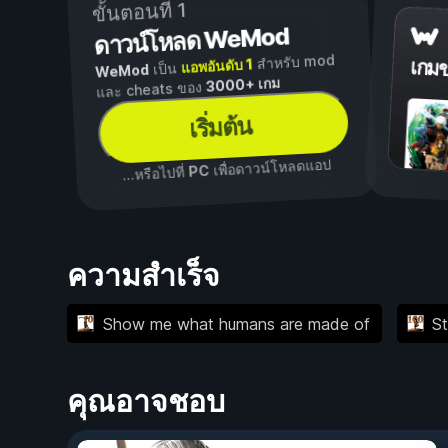
ขั้นตอนที่ 1
ดาวน์โหลด WeMod
สำหรับ mod
แอพอันดับ 1
เกม
เป็น
WeMod
3000+ เกม
และ cheats ของ
เริ่มต้น
เพื่อดาวน์โหลดแอป
PC
...หรือไปที่
ความสำเร็จ
Show me what humans are made of
St
คุณอาจชอบ