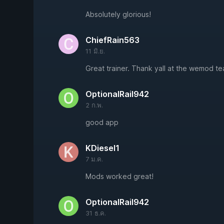
Absolutely glorious!
ChiefRain563
11 มิ.ย.
Great trainer. Thank yall at the wemod t
OptionalRail942
2 ก.พ.
good app
KDiesel1
7 ม.ค.
Mods worked great!
OptionalRail942
31 ธ.ค.