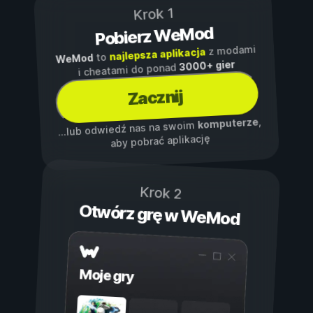
Krok 1
Pobierz WeMod
z modami
najlepsza aplikacja
to
WeMod
3000+ gier
i cheatami do ponad
Zacznij
,
komputerze
...lub odwiedź nas na swoim
aby pobrać aplikację
Krok 2
Otwórz grę w WeMod
Moje gry