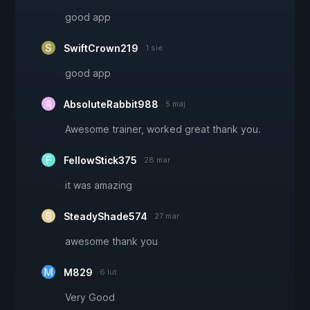
good app
SwiftCrown219
1 sie
good app
AbsoluteRabbit988
5 maj
Awesome trainer, worked great thank you.
FellowStick375
28 mar
it was amazing
SteadyShade574
27 mar
awesome thank you
M829
6 lut
Very Good