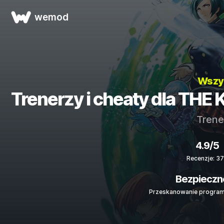
wemod
Wszys
Trenerzy i cheaty dla THE
Trene
4.9/5
Recenzje: 3
Bezpieczn
Przeskanowanie program