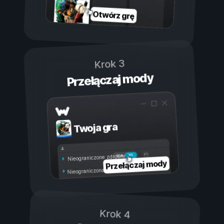
Otwórz grę
Krok 3
Przełączaj mody
Twoja gra
Wł.
Wył.
Nieograniczone zdrowie
Przełączaj mody
Nieograniczona wytrzymałość
Krok 4