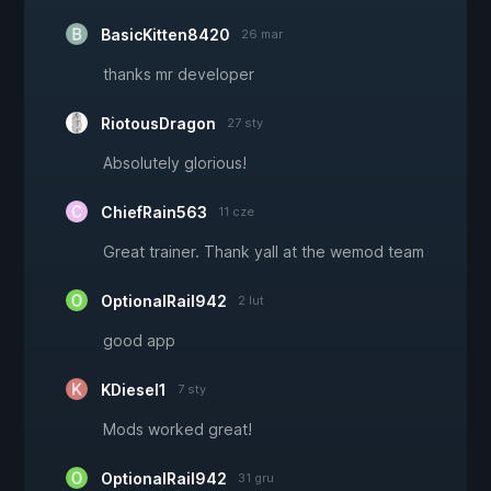
BasicKitten8420
26 mar
thanks mr developer
RiotousDragon
27 sty
Absolutely glorious!
ChiefRain563
11 cze
Great trainer. Thank yall at the wemod team
OptionalRail942
2 lut
good app
KDiesel1
7 sty
Mods worked great!
OptionalRail942
31 gru