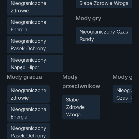
Nieograniczone
Słabe Zdrowie Wroga
zdrowie
Mody gry
Nieograniczona
Energia
Nieograniczony Czas
Rundy
Nieograniczony
Pasek Ochrony
Nieograniczony
Napęd Hiper
Mody gracza
Mody
Mody gry
przeciwników
Nieograniczone
Nieogran
zdrowie
Czas Run
Słabe
Zdrowie
Nieograniczona
Wroga
Energia
Nieograniczony
Pasek Ochrony