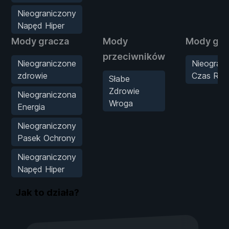
Nieograniczony
Napęd Hiper
Mody gracza
Mody
Mody gry
przeciwników
Nieograniczone
Nieogran
zdrowie
Czas Run
Słabe
Zdrowie
Nieograniczona
Wroga
Energia
Nieograniczony
Pasek Ochrony
Nieograniczony
Napęd Hiper
Jak to działa?