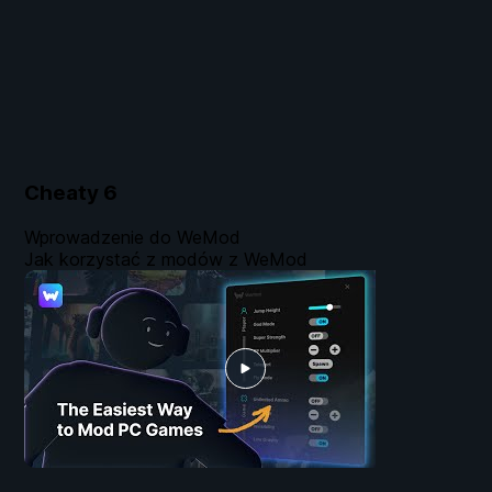
Cheaty
6
Wprowadzenie do WeMod
Jak korzystać z modów z WeMod