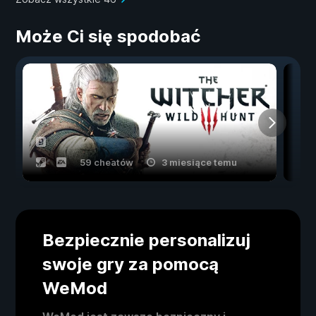
Może Ci się spodobać
59 cheatów
3 miesiące temu
Bezpiecznie personalizuj
swoje gry za pomocą
WeMod