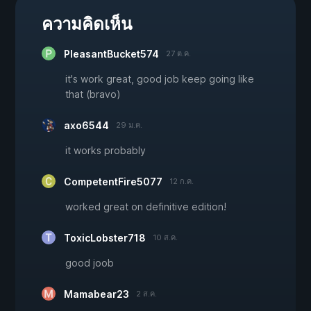
ความคิดเห็น
PleasantBucket574
27 ต.ค.
it's work great, good job keep going like
that (bravo)
axo6544
29 ม.ค.
it works probably
CompetentFire5077
12 ก.ค.
worked great on definitive edition!
ToxicLobster718
10 ส.ค.
good joob
Mamabear23
2 ส.ค.