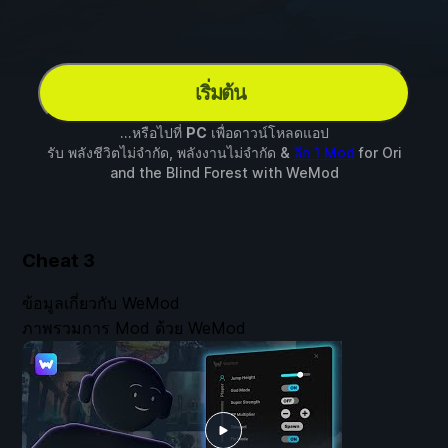
เริ่มต้น
...หรือไปที่
PC
เพื่อดาวน์โหลดแอป
รับ พลังชีวิตไม่จำกัด, พลังงานไม่จำกัด &
อีก 1 Mod
for
Ori
and the Blind Forest
with
WeMod
Cheat
3
ข้อมูลเกี่ยวกับ WeMod
ภาพรวมการ Mod ด้วย WeMod