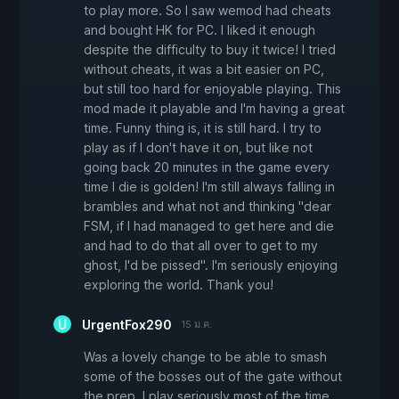
to play more. So I saw wemod had cheats
and bought HK for PC. I liked it enough
despite the difficulty to buy it twice! I tried
without cheats, it was a bit easier on PC,
but still too hard for enjoyable playing. This
mod made it playable and I'm having a great
time. Funny thing is, it is still hard. I try to
play as if I don't have it on, but like not
going back 20 minutes in the game every
time I die is golden! I'm still always falling in
brambles and what not and thinking "dear
FSM, if I had managed to get here and die
and had to do that all over to get to my
ghost, I'd be pissed". I'm seriously enjoying
exploring the world. Thank you!
UrgentFox290
15 ม.ค.
Was a lovely change to be able to smash
some of the bosses out of the gate without
the prep. I play seriously most of the time