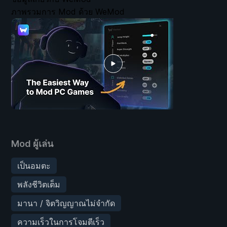
ภาพรวมการ Mod ด้วย WeMod
Mod ผู้เล่น
เป็นอมตะ
พลังชีวิตเต็ม
มานา / จิตวิญญาณไม่จำกัด
ความเร็วในการโจมตีเร็ว