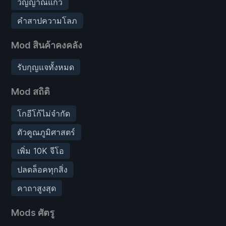
วิญญาณแก้ว
คำสาปความโลภ
Mod สินค้าคงคลัง
รับกุญแจทั้งหมด
Mod สถิติ
โกอีโก้ไม่จำกัด
ตัวคูณภูมิศาสตร์
เพิ่ม 10K จีโอ
ปลดล็อคทุกสิ่ง
คาถาสูงสุด
Mods ศัตรู