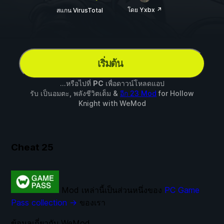
โดย Yxbx ↗
สแกน VirusTotal
เริ่มต้น
...หรือไปที่
PC
เพื่อดาวน์โหลดแอป
รับ เป็นอมตะ, พลังชีวิตเต็ม &
อีก 23 Mod
for
Hollow
Knight
with
WeMod
Cheat
25
Mod เหล่านี้เป็นส่วนหนึ่งของ
PC Game
Pass collection →
ของเรา
ข้อมูลเกี่ยวกับ WeMod