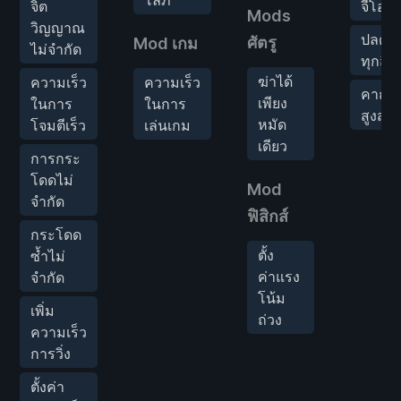
จิต
จีโอ
Mods
วิญญาณ
ปลดล็
ศัตรู
Mod เกม
ไม่จำกัด
ทุกสิ่ง
ฆ่าได้
ความเร็ว
ความเร็ว
คาถา
เพียง
ในการ
ในการ
สูงสุด
หมัด
โจมตีเร็ว
เล่นเกม
เดียว
การกระ
โดดไม่
Mod
จำกัด
ฟิสิกส์
กระโดด
ตั้ง
ซ้ำไม่
ค่าแรง
จำกัด
โน้ม
เพิ่ม
ถ่วง
ความเร็ว
การวิ่ง
ตั้งค่า