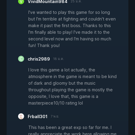
VividMountain984
25 ม.ค.
I've wanted to play this game for so long
but I'm terrible at fighting and couldn't even
make it past the first boss. Thanks to this
I'm finally able to play! I've made it to the
second level now and I'm having so much
fun! Thank you!
chris2989
18 ม.ค.
I love this game a lot actually, the
atmosphere in the game is meant to be kind
of dark and gloomy but the music
throughout playing the game is mostly the
opposite, I love that, this game is a
masterpiece10/10 rating lol
Frball301
7 พ.ย.
This has been a great exp so far for me. I
really appreciate the work here allowing me