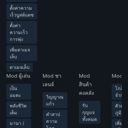
ตั้งค่าความ
เร็วบูสต์แดช
ตั้งค่า
ความเร็ว
การพุ่ง
เพิ่มดาเมจ
เล็บ
ดาเมจเล็บ
Mod ผู้เล่น
Mod ชา
Mod
Mod สถ
เลนจ์
สินค้า
เป็น
โกอีโก
คงคลัง
อมตะ
จำกัด
วิญญาณ
แก้ว
รับ
พลังชีวิต
ตัวคูณ
กุญแจ
เต็ม
ภูมิศา
คำสาป
ทั้งหมด
ความ
มานา /
เพิ่ม 
โลภ