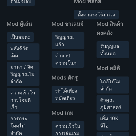
ดาเมจเล็บ
Mod ฟิสิกส์
ตั้งค่าแรงโน้มถ่วง
Mod ผู้เล่น
Mod ชาเลนจ์
Mod สินค้า
คงคลัง
เป็นอมตะ
วิญญาณ
แก้ว
รับกุญแจ
พลังชีวิต
ทั้งหมด
เต็ม
คำสาป
ความโลภ
มานา / จิต
Mod สถิติ
วิญญาณไม่
Mods ศัตรู
จำกัด
โกอีโก้ไม่
จำกัด
ฆ่าได้เพียง
ความเร็วใน
หมัดเดียว
การโจมตี
ตัวคูณ
เร็ว
ภูมิศาสตร์
Mod เกม
การกระ
เพิ่ม 10K
โดดไม่
จีโอ
ความเร็วใน
จำกัด
การเล่นเกม