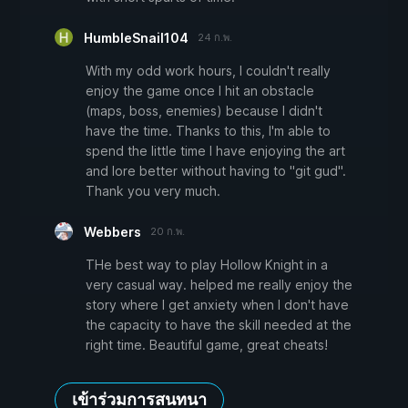
HumbleSnail104
24 ก.พ.
With my odd work hours, I couldn't really
enjoy the game once I hit an obstacle
(maps, boss, enemies) because I didn't
have the time. Thanks to this, I'm able to
spend the little time I have enjoying the art
and lore better without having to "git gud".
Thank you very much.
Webbers
20 ก.พ.
THe best way to play Hollow Knight in a
very casual way. helped me really enjoy the
story where I get anxiety when I don't have
the capacity to have the skill needed at the
right time. Beautiful game, great cheats!
เข้าร่วมการสนทนา