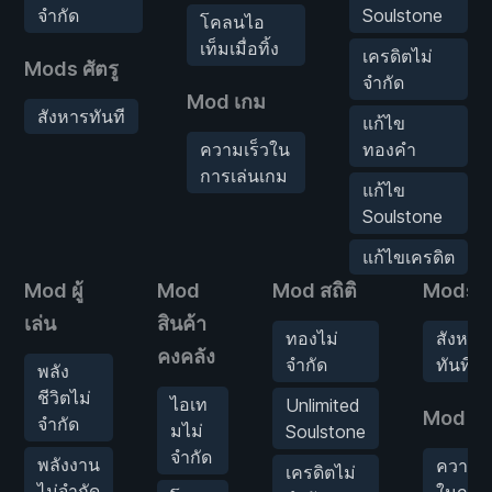
จำกัด
Soulstone
โคลนไอ
เท็มเมื่อทิ้ง
เครดิตไม่
Mods ศัตรู
จำกัด
Mod เกม
สังหารทันที
แก้ไข
ความเร็วใน
ทองคำ
การเล่นเกม
แก้ไข
Soulstone
แก้ไขเครดิต
Mod ผู้
Mod
Mod สถิติ
Mods ศั
เล่น
สินค้า
ทองไม่
สังหาร
คงคลัง
จำกัด
ทันที
พลัง
ชีวิตไม่
ไอเท
Unlimited
Mod เก
จำกัด
มไม่
Soulstone
จำกัด
พลังงาน
ความเร
เครดิตไม่
ไม่จำกัด
ในการ