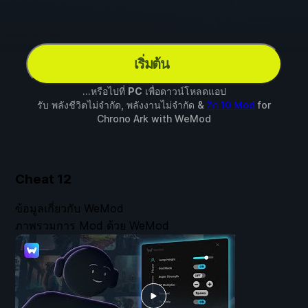
เริ่มต้น
...หรือไปที่
PC
เพื่อดาวน์โหลดแอป
รับ พลังชีวิตไม่จำกัด, พลังงานไม่จำกัด &
อีก 10 Mod
for
Chrono Ark
with
WeMod
Cheat
12
ข้อมูลเกี่ยวกับ WeMod
ภาพรวมการ Mod ด้วย WeMod