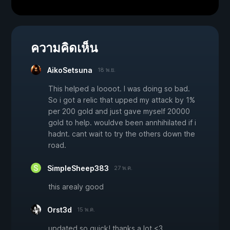
ความคิดเห็น
AikoSetsuna
18 พ.ย.
This helped a loooot. I was doing so bad.
So i got a relic that upped my attack by 1%
per 200 gold and just gave myself 20000
gold to help. wouldve been annhihilated if i
hadnt. cant wait to try the others down the
road.
SimpleSheep383
27 พ.ค.
this arealy good
Orst3d
15 พ.ค.
updated so quick! thanks a lot <3