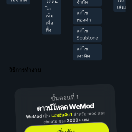
โคลน
จำกัด
เล่นเก
ไอ
แก้ไข
เท็ม
ทองคำ
เมื่อ
ทิ้ง
แก้ไข
Soulstone
แก้ไข
เครดิต
วิธีการทำงาน
ขั้นตอนที่ 1
ดาวน์โหลด WeMod
สำหรับ mod และ
แอพอันดับ 1
เป็น
WeMod
3000+ เกม
cheats ของ