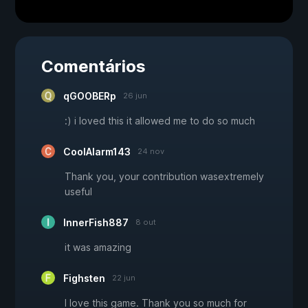
Comentários
qGOOBERp
26 jun
:) i loved this it allowed me to do so much
CoolAlarm143
24 nov
Thank you, your contribution wasextremely
useful
InnerFish887
8 out
it was amazing
Fighsten
22 jun
I love this game. Thank you so much for