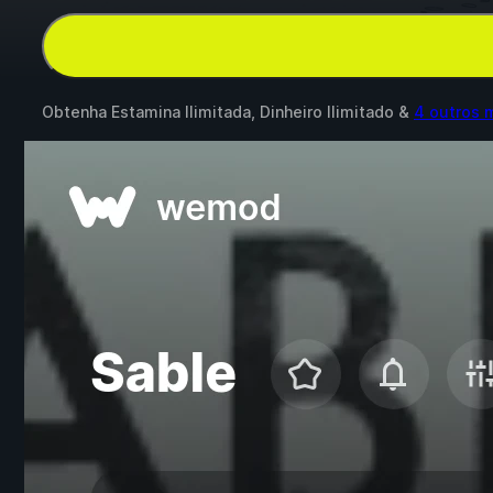
Obtenha Estamina Ilimitada, Dinheiro Ilimitado &
4 outros 