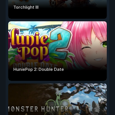
Torchlight III
HuniePop 2: Double Date