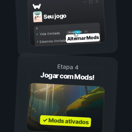
Seu jogo
Ligada
Desligada
Vida ilimitada
Alternar Mods
Estamina ilimitada
Etapa 4
Jogar com Mods!
✓ Mods ativados