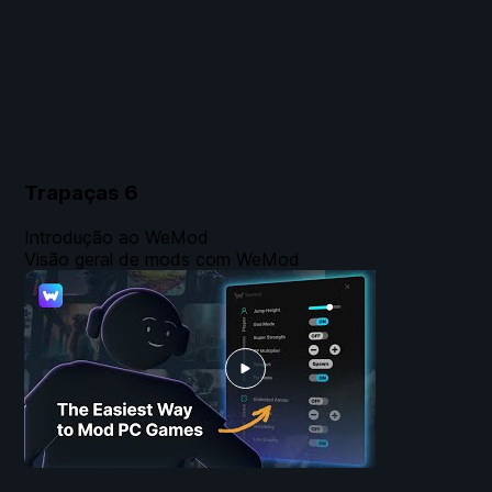
Trapaças
6
Introdução ao WeMod
Visão geral de mods com WeMod