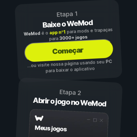
Etapa 1
Baixe o WeMod
para mods e trapaças
app nº1
é o
WeMod
3000+ jogos
para
Começar
PC
...ou visite nossa página usando seu
para baixar o aplicativo
Etapa 2
Abrir o jogo no WeMod
Meus jogos