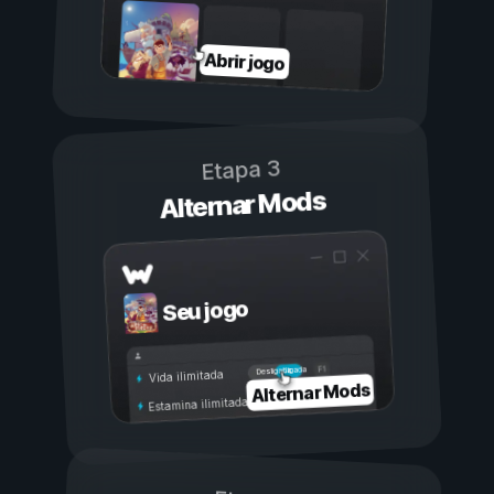
Abrir jogo
Etapa 3
Alternar Mods
Seu jogo
Ligada
Desligada
Vida ilimitada
Alternar Mods
Estamina ilimitada