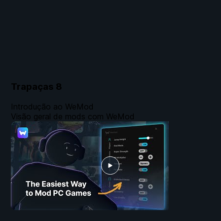
Trapaças
8
Introdução ao WeMod
Visão geral de mods com WeMod