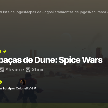
a
Lista de jogos
Mapas de Jogos
Ferramentas de jogos
Recursos
C
s →
apaças de Dune: Spice Wars
Steam
e
Xbox
rusTotal
por ColonelRVH ↗