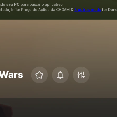
ando seu
PC
para baixar o aplicativo
itado, Inflar Preço de Ações da CHOAM &
3 outros mods
for
Dune