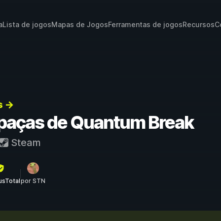
a
Lista de jogos
Mapas de Jogos
Ferramentas de jogos
Recursos
C
s →
apaças de Quantum Break
Steam
rusTotal
por STN