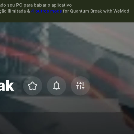
ando seu
PC
para baixar o aplicativo
ção Ilimitada &
4 outros mods
for
Quantum Break
with
WeMod