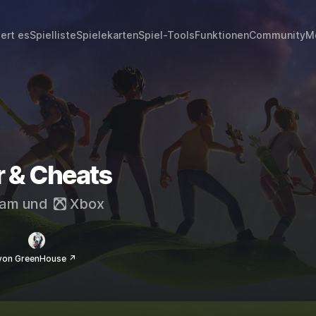
iert es
Spielliste
Spielekarten
Spiel-Tools
Funktionen
Community
M
r & Cheats
eam
und
Xbox
von GreenHouse ↗