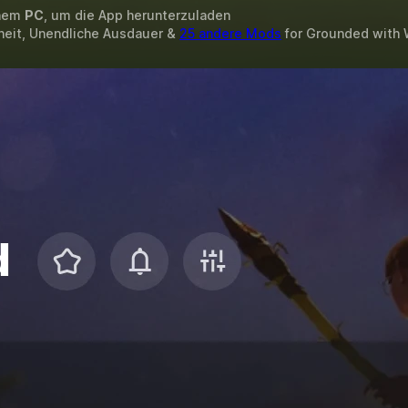
inem
PC
, um die App herunterzuladen
heit, Unendliche Ausdauer &
25 andere Mods
for
Grounded
with