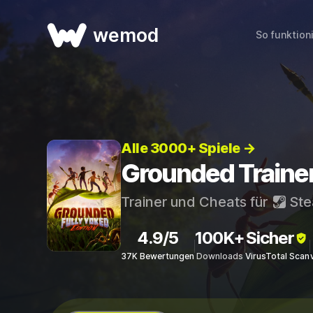
wemod
So funktion
Alle 3000+ Spiele →
Grounded Traine
Trainer und Cheats für
St
4.9/5
100K+
Sicher
37K Bewertungen
Downloads
VirusTotal Scan