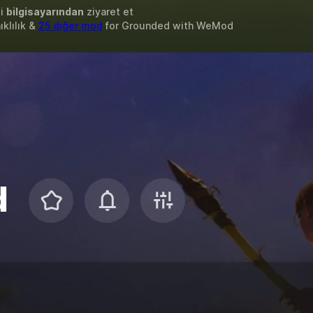
zi
bilgisayarından
ziyaret et
ıklılık &
25 diğer mod
for
Grounded
with
WeMod