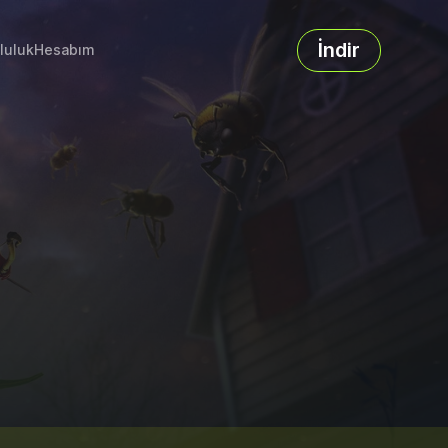
İndir
luluk
Hesabım