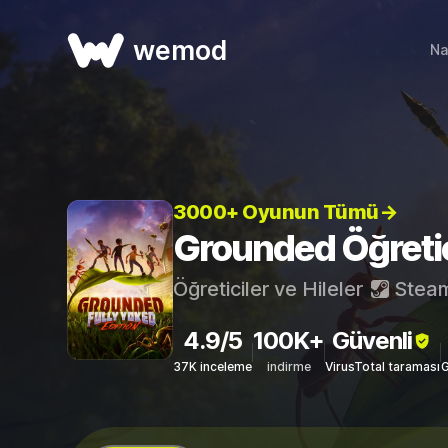
wemod
Na
3000+ Oyunun Tümü→
Grounded Öğreticil
Öğreticiler ve Hileler
Stea
4.9/5
100K+
Güvenli
37K inceleme
indirme
VirusTotal taraması
G