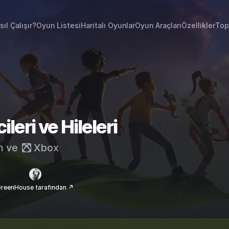
sıl Çalışır?
Oyun Listesi
Haritalı Oyunlar
Oyun Araçları
Özellikler
Top
eri ve Hileleri
m
ve
Xbox
reenHouse tarafından ↗