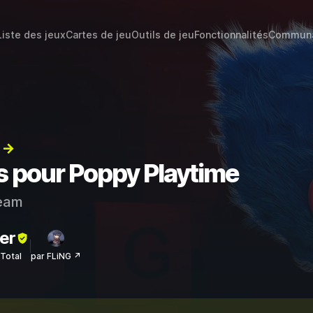
Liste des jeux
Cartes de jeu
Outils de jeu
Fonctionnalités
Commun
) →
ts pour Poppy Playtime
eam
er
sTotal
par FLiNG ↗