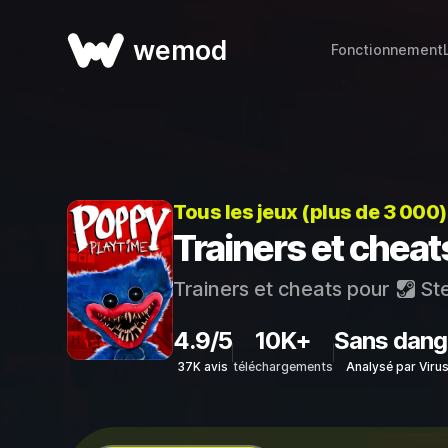
wemod
Fonctionnement
Tous les jeux (plus de 3 000
Trainers et chea
Trainers et cheats pour
St
4.9/5
10K+
Sans dang
37K avis
téléchargements
Analysé par Viru