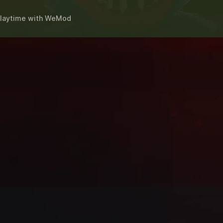
laytime
with
WeMod