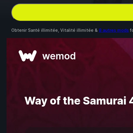
Obtenir Santé illimitée, Vitalité illimitée &
8 autres mods
f