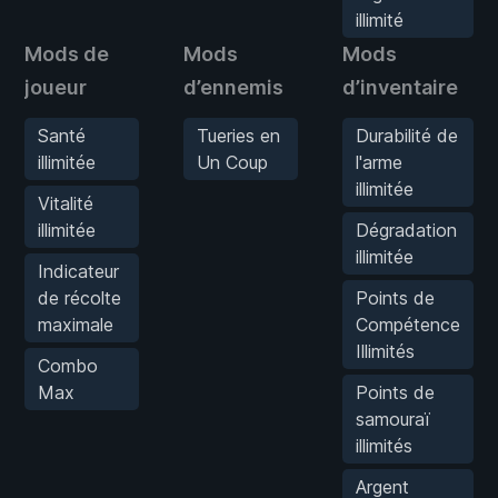
illimité
Mods de
Mods
Mods
joueur
d’ennemis
d’inventaire
Santé
Tueries en
Durabilité de
illimitée
Un Coup
l'arme
illimitée
Vitalité
illimitée
Dégradation
illimitée
Indicateur
de récolte
Points de
maximale
Compétence
Illimités
Combo
Max
Points de
samouraï
illimités
Argent