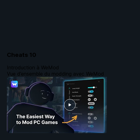
Cheats
10
Introduction à WeMod
Vue d’ensemble du modding avec WeMod