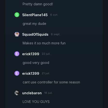
Pretty damn good!
SilentPlane145
6 oct.
great my dude
SquadOfSquids
6 sept.
Makes it so much more fun
erick1399
22 juil.
good very good
erick1399
21 juil.
cant use controller for some reason
unclebaron
18 juil.
LOVE YOU GUYS