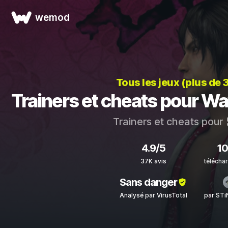
wemod
Tous les jeux (plus de 
Trainers et cheats pour Wa
Trainers et cheats pour
4.9/5
1
37K avis
télécha
Sans danger
Analysé par VirusTotal
par ST