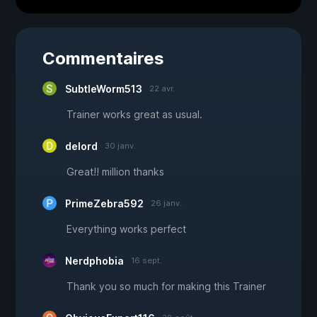
Commentaires
SubtleWorm513
22 avr.
Trainer works great as usual.
delord
30 janv.
Great!! million thanks
PrimeZebra592
26 janv.
Everything works perfect
Nerdphobia
16 sept.
Thank you so much for making this Trainer