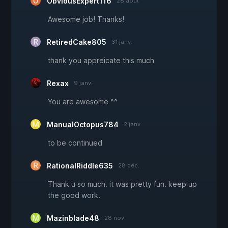
ObviousExpert116
28 août
Awesome job! Thanks!
RetiredCake805
31 janv.
thank you appreicate this much
Rexax
9 janv.
You are awesome ^^
ManualOctopus784
2 janv.
to be continued
RationalRiddle635
28 déc.
Thank u so much. it was pretty fun. keep up
the good work.
Mazinblade48
28 nov.