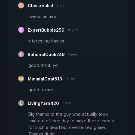
Classrealist
2 juil.
awesome mod
ExpertBubble259
19 juin
interesting thanks
RationalCook749
8 juin
good thank yo
MinimalGoat513
13 févr.
good trainer
LivingYarn420
7 févr.
Big thanks to the guy who actually took
time out of their day to make these cheats
for such a dead but overlooked game.
Thanks dude.