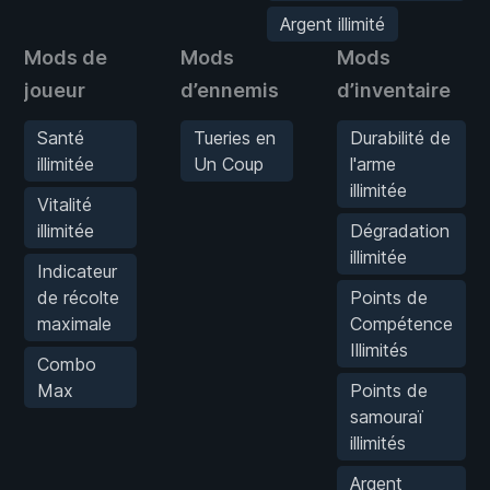
Argent illimité
Mods de
Mods
Mods
joueur
d’ennemis
d’inventaire
Santé
Tueries en
Durabilité de
illimitée
Un Coup
l'arme
illimitée
Vitalité
illimitée
Dégradation
illimitée
Indicateur
de récolte
Points de
maximale
Compétence
Illimités
Combo
Max
Points de
samouraï
illimités
Argent