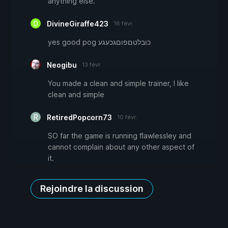
anything else.
DivineGiraffe423
16 févr.
yes good pog כובלטםפוםגכעגע
Neogibu
13 févr.
You made a clean and simple trainer, I like
clean and simple
RetiredPopcorn73
10 févr.
SO far the game is running flawlessley and
cannot complain about any other aspect of
it.
Rejoindre la discussion