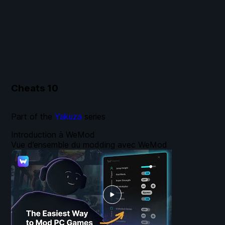
Cheats
10
Part of the
Yakuza
series
Introduction à WeMod
Vue d’ensemble du modding avec WeMod