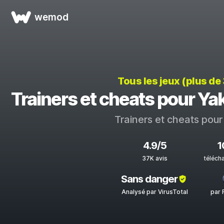
wemod
Tous les jeux (plus de
Trainers et cheats pour Y
Trainers et cheats pou
4.9/5
1
37K avis
téléch
Sans danger
Analysé par VirusTotal
par 