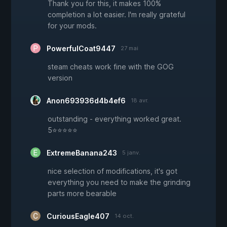
Thank you for this, it makes 100%
completion a lot easier. I'm really grateful
for your mods.
PowerfulCoat9447
27 mai
steam cheats work fine with the GOG
version
Anon693936d4b4ef6
18 avr.
outstanding - everything worked great.
5⭐⭐⭐⭐⭐
ExtremeBanana243
5 janv.
nice selection of modifications, it's got
everything you need to make the grinding
parts more bearable
CuriousEagle407
14 oct.