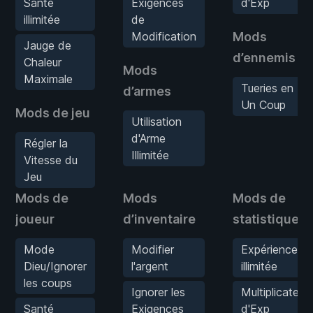
Santé
Exigences
d'Exp
illimitée
de
Modification
Mods
Jauge de
d’ennemis
Chaleur
Mods
Maximale
Tueries en
d’armes
Un Coup
Mods de jeu
Utilisation
d'Arme
Régler la
Illimitée
Vitesse du
Jeu
Mods de
Mods
Mods de
joueur
d’inventaire
statistiques
Mode
Modifier
Expérience
Dieu/Ignorer
l'argent
illimitée
les coups
Ignorer les
Multiplicateur
Santé
Exigences
d'Exp