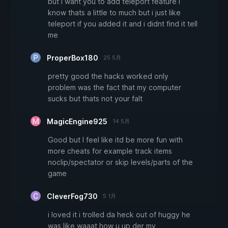
but i want you to add teleport feature i
know thats a little to much but i just like
teleport if you added it and i didnt find it tell
me
ProperBox180
25 5月
pretty good the hacks worked only
problem was the fact that my computer
sucks but thats not your falt
MagicEngine925
14 5月
Good but I feel like itd be more fun with
more cheats for example track items
noclip/spectator or skip levels/parts of the
game
CleverFog730
5 1月
i loved it i trolled da heck out of huggy he
was like waaat how u up der my