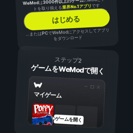
3000件以上のゲーム
は
WeMod
です
業界No.1アプリ
トを取り揃える
はじめる
でWeModにアクセスしてアプリ
PC
...または
をダウンロード
ステップ2
ゲームをWeModで開く
マイゲーム
ゲームを開く