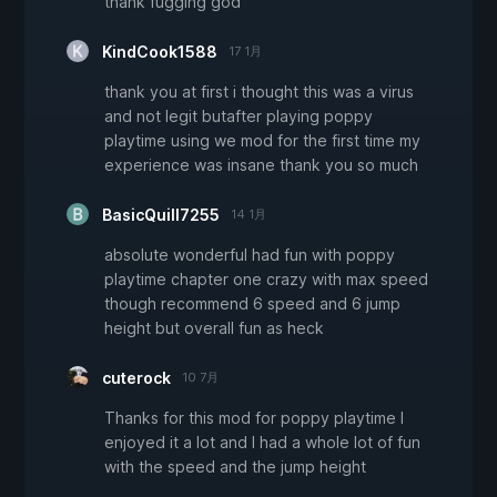
thank fugging god
KindCook1588
17 1月
thank you at first i thought this was a virus
and not legit butafter playing poppy
playtime using we mod for the first time my
experience was insane thank you so much
BasicQuill7255
14 1月
absolute wonderful had fun with poppy
playtime chapter one crazy with max speed
though recommend 6 speed and 6 jump
height but overall fun as heck
cuterock
10 7月
Thanks for this mod for poppy playtime I
enjoyed it a lot and I had a whole lot of fun
with the speed and the jump height