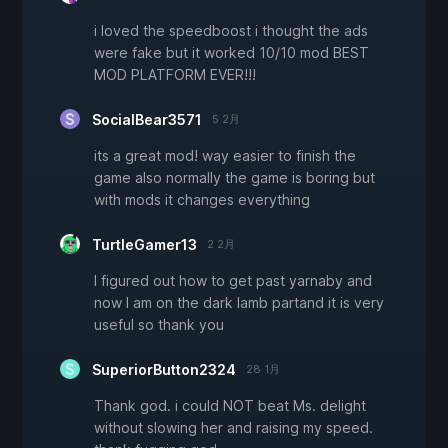
i loved the speedboost i thought the ads
were fake but it worked 10/10 mod BEST
MOD PLATFORM EVER!!!
SocialBear3571
5 2月
its a great mod! way easier to finish the
game also normally the game is boring but
with mods it changes everything
TurtleGamer13
2 2月
I figured out how to get past yarnaby and
now I am on the dark lamb partand it is very
useful so thank you
SuperiorButton2324
28 1月
Thank god. i could NOT beat Ms. delight
without slowing her and raising my speed.