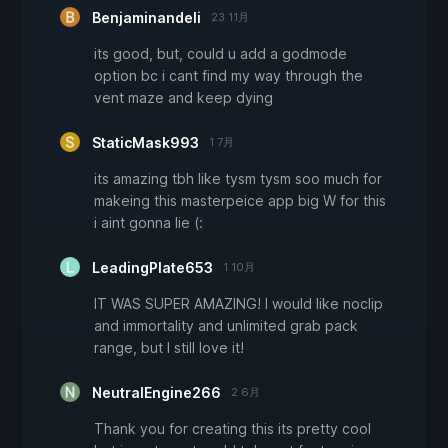
Benjaminandeli
23 11月
its good, but, could u add a godmode
option bc i cant find my way through the
vent maze and keep dying
StaticMask993
1 7月
its amazing tbh like tysm tysm soo much for
makeing this masterpeice app big W for this
i aint gonna lie (:
LeadingPlate653
1 10月
IT WAS SUPER AMAZING! I would like noclip
and immortality and unlimited grab pack
range, but I still love it!
NeutralEngine266
2 6月
Thank you for creating this its pretty cool