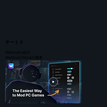
チート
3
WeModの紹介
WeModのModの概要