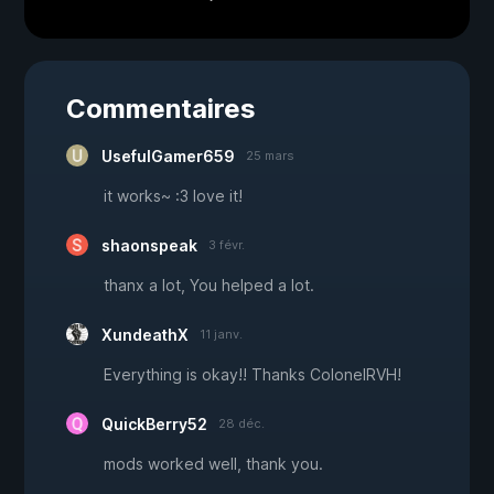
Commentaires
UsefulGamer659
25 mars
it works~ :3 love it!
shaonspeak
3 févr.
thanx a lot, You helped a lot.
XundeathX
11 janv.
Everything is okay!! Thanks ColonelRVH!
QuickBerry52
28 déc.
mods worked well, thank you.