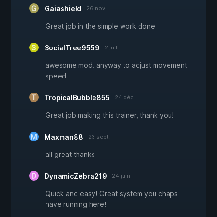
Gaiashield
26 nov.
Great job in the simple work done
SocialTree9559
2 juil.
awesome mod. anyway to adjust movement
speed
TropicalBubble855
24 déc.
Great job making this trainer, thank you!
Maxman88
23 sept.
all great thanks
DynamicZebra219
24 juin
Quick and easy! Great system you chaps
have running here!