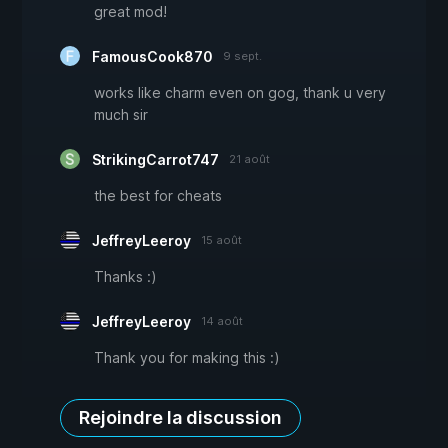
great mod!
FamousCook870
9 sept.
works like charm even on gog, thank u very
much sir
StrikingCarrot747
21 août
the best for cheats
JeffreyLeeroy
15 août
Thanks :)
JeffreyLeeroy
14 août
Thank you for making this :)
Rejoindre la discussion