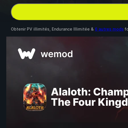
Obtenir PV illimités, Endurance Illimitée &
6 autres mods
f