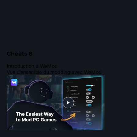
Cheats
8
Introduction à WeMod
Vue d’ensemble du modding avec WeMod