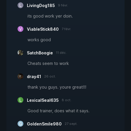
LivingDog185
9 févr.
its good work yer doin.
ViableStick840
7 févr.
works good
SatchBoogie
11 déc.
Cheats seem to work
dray41
26 oct.
thank you guys. youre great!!!
LexicalSeal635
8 oct.
Good trainer, does what it says.
GoldenSmile980
27 sept.