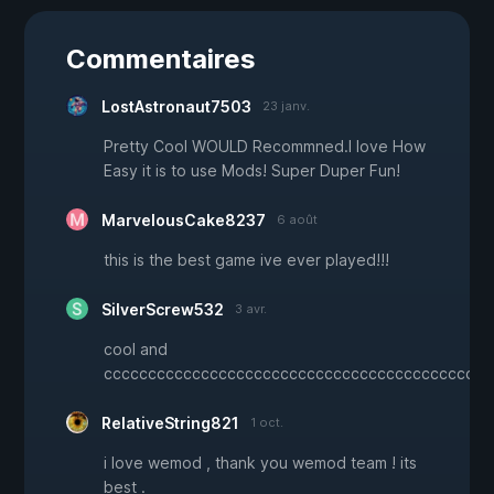
Commentaires
LostAstronaut7503
23 janv.
Pretty Cool WOULD Recommned.I love How
Easy it is to use Mods! Super Duper Fun!
MarvelousCake8237
6 août
this is the best game ive ever played!!!
SilverScrew532
3 avr.
cool and
ccccccccccccccccccccccccccccccccccccccccccccccccccc
RelativeString821
1 oct.
i love wemod , thank you wemod team ! its
best .