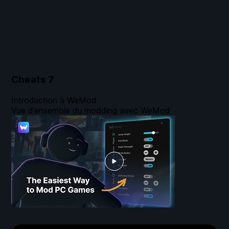
Cheats
7
Introduction à WeMod
Vue d’ensemble du modding avec WeMod