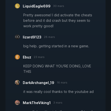
LiquidEagle699
30 mars
Pretty awesome! I did activate the cheats
before and it did crash but they seem to
work pretty good!
lizard9123
28 mars
big help. getting started in a new game.
Ebuz
23 mars
KEEP DOING WHAT YOU'RE DOING, LOVE
THIS
DarkArchangel_19
16 mars
it was really cool thanks to the youtube ad
MarkTheViking1
3 mars