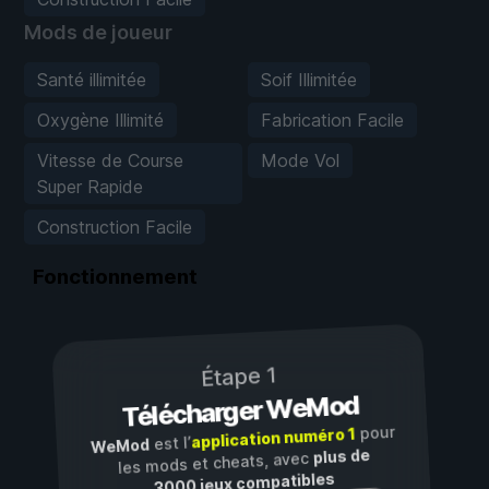
Mods de joueur
Santé illimitée
Soif Illimitée
Oxygène Illimité
Fabrication Facile
Vitesse de Course
Mode Vol
Super Rapide
Construction Facile
Fonctionnement
Étape 1
Télécharger WeMod
pour
application numéro 1
est l’
WeMod
plus de
les mods et cheats, avec
3000 jeux compatibles