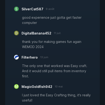
SilverCat587
9 août
good experience just gotta get faster
computer
DigitalBanana452
11 juil.
thank you for making games fun again
WEMOD 2024
Filterhero
13 juin
The only one that worked was Easy craft.
And it would still pull items from inventory
first.
MagicGoldfish942
10 mai
I just loved the Easy Crafting thing, it's really
useful!