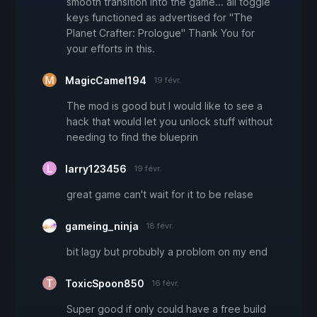
smooth transition into the game... all toggle
keys functioned as advertised for "The
Planet Crafter: Prologue" Thank You for
your efforts in this.
MagicCamel194
19 févr.
The mod is good but I would like to see a
hack that would let you unlock stuff without
needing to find the blueprin
larry123456
19 févr.
great game can't wait for it to be relase
gameing_ninja
18 févr.
bit lagy but probubly a problom on my end
ToxicSpoon850
16 févr.
Super good if only could have a free build