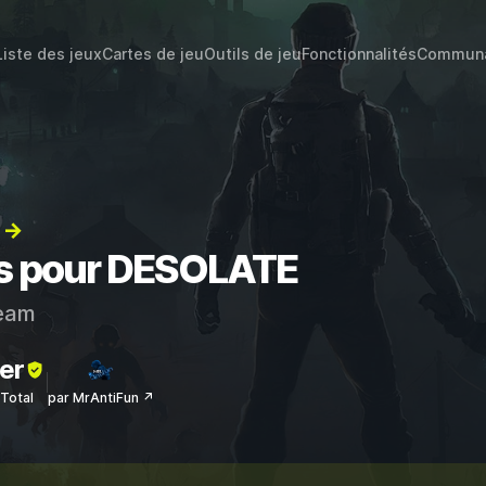
Liste des jeux
Cartes de jeu
Outils de jeu
Fonctionnalités
Commun
) →
ts pour DESOLATE
eam
er
sTotal
par MrAntiFun ↗