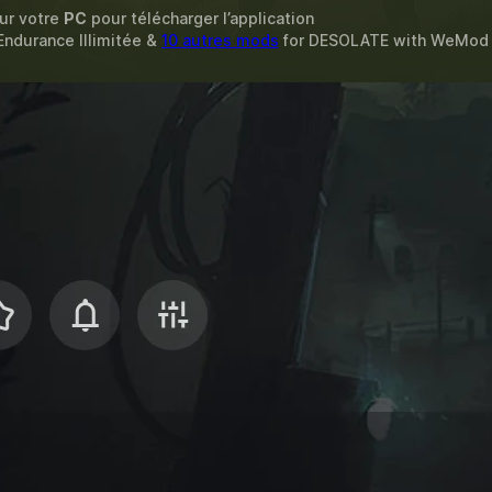
sur votre
PC
pour télécharger l’application
 Endurance Illimitée &
10 autres mods
for
DESOLATE
with
WeMod