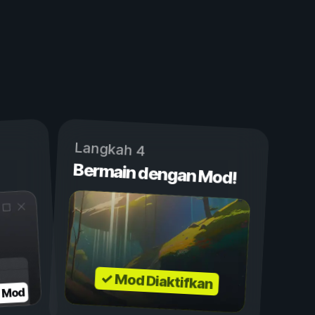
Langkah 4
Bermain dengan Mod!
✓ Mod Diaktifkan
n Mod