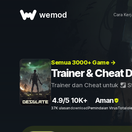
wemod
Cara Ker
Semua 3000+ Game →
Trainer & Cheat
Trainer dan Cheat untuk
S
4.9/5
10K+
Aman
37K ulasan
download
Pemindaian VirusTotal
ol