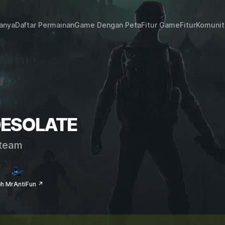
janya
Daftar Permainan
Game Dengan Peta
Fitur Game
Fitur
Komunit
 DESOLATE
team
eh MrAntiFun ↗