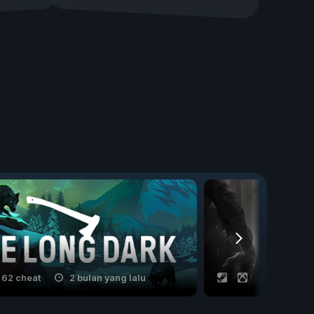
62 cheat
2 bulan yang lalu
38 cheat