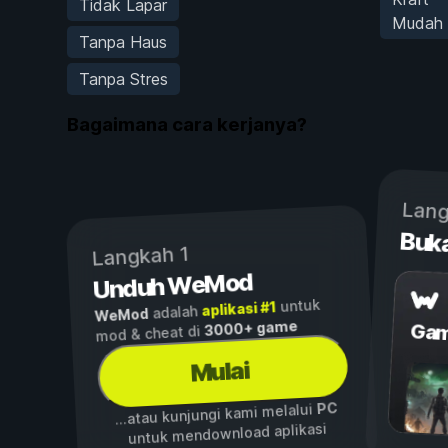
Tidak Lapar
Mudah
Tanpa Haus
Tanpa Stres
Bagaimana cara kerjanya?
Lang
Buk
Langkah 1
Unduh WeMod
untuk
aplikasi #1
adalah
WeMod
3000+ game
Gam
mod & cheat di
Mulai
PC
...atau kunjungi kami melalui
untuk mendownload aplikasi