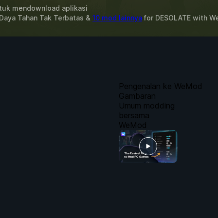
uk mendownload aplikasi
 Daya Tahan Tak Terbatas &
10 mod lainnya
for
DESOLATE
with
W
Pengenalan ke WeMod
Gambaran
Umum modding
bersama
WeMod