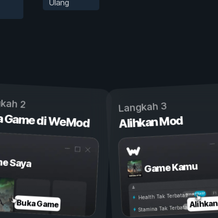
Ulang
kah 2
Langkah 3
a Game di WeMod
Alihkan Mod
e Saya
Game Kamu
Aktif
Nonaktif
Health Tak Terbatas
Alihka
Buka Game
Stamina Tak Terbatas