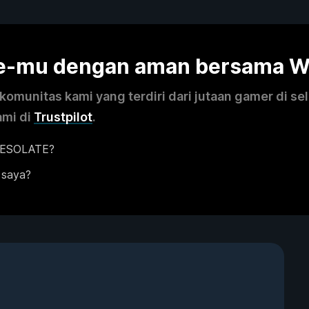
me-mu dengan aman bersama 
omunitas kami yang terdiri dari jutaan gamer di se
ami di
Trustpilot
.
 DESOLATE?
 saya?