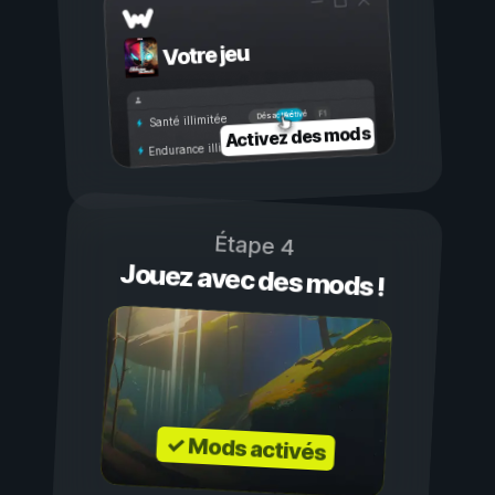
Votre jeu
Activé
Désactivé
Santé illimitée
Activez des mods
Endurance illimitée
Étape 4
Jouez avec des mods !
✓ Mods activés