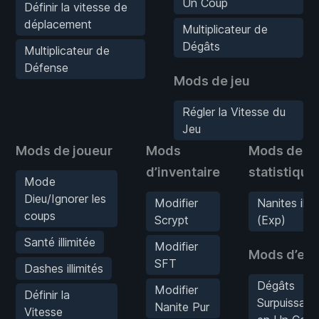
Un Coup
Définir la vitesse de
déplacement
Multiplicateur de
Dégâts
Multiplicateur de
Défense
Mods de jeu
Régler la Vitesse du
Jeu
Mods de joueur
Mods
Mods de
d’inventaire
statistique
Mode
Dieu/Ignorer les
Modifier
Nanites illim
coups
Scrypt
(Exp)
Santé illimitée
Modifier
Mods d’en
SFT
Dashes illimités
Dégâts
Modifier
Définir la
Surpuissant
Nanite Pur
Vitesse