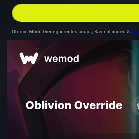
Obtenir Mode Dieu/Ignorer les coups, Santé illimitée &
15 