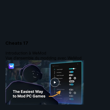
Cheats
17
Introduction à WeMod
Vue d’ensemble du modding avec WeMod