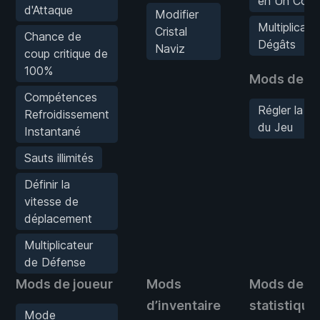
en Un Coup
d'Attaque
Modifier
Multiplicate
Cristal
Chance de
Dégâts
Naviz
coup critique de
100%
Mods de je
Compétences
Régler la Vi
Refroidissement
du Jeu
Instantané
Sauts illimités
Définir la
vitesse de
déplacement
Multiplicateur
de Défense
Mods de joueur
Mods
Mods de
d’inventaire
statistique
Mode