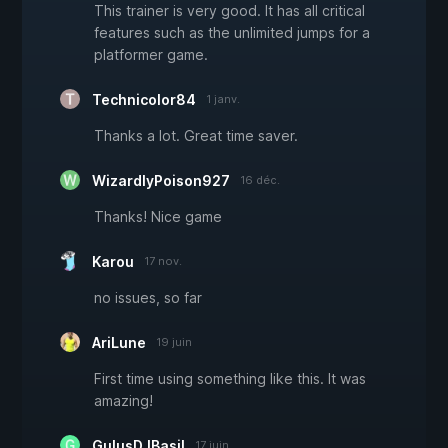
This trainer is very good. It has all critical
features such as the unlimited jumps for a
platformer game.
Technicolor84
1 janv.
Thanks a lot. Great time saver.
WizardlyPoison927
16 déc.
Thanks! Nice game
Karou
17 nov.
no issues, so far
AriLune
19 juin
First time using something like this. It was
amazing!
GulusDJBasil
17 juin