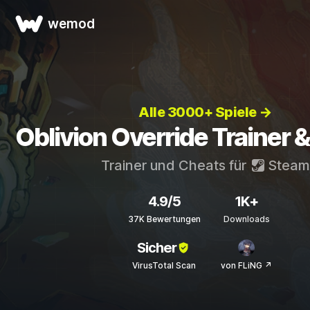
wemod
Alle 3000+ Spiele →
Oblivion Override Trainer 
Trainer und Cheats für
Steam
4.9/5
1K+
37K Bewertungen
Downloads
Sicher
VirusTotal Scan
von FLiNG ↗