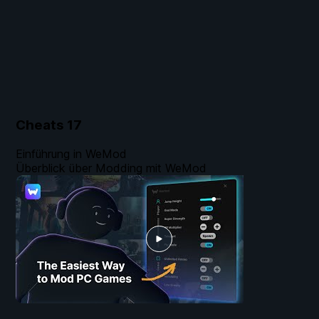
Cheats
17
Einführung in WeMod
Überblick über Modding mit WeMod