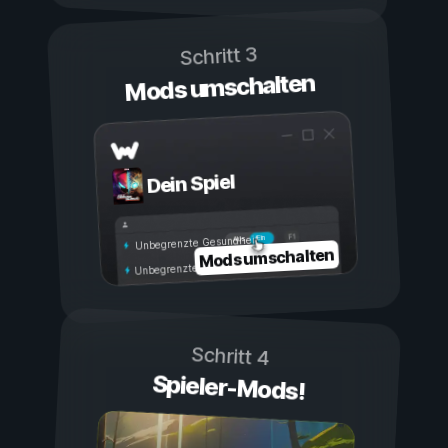
Schritt 3
Mods umschalten
Dein Spiel
Ein
Aus
Unbegrenzte Gesundheit
Mods umschalten
Unbegrenzte Ausdauer
Schritt 4
Spieler-Mods!