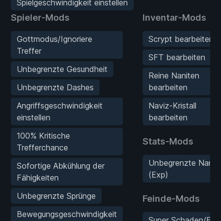
Spielgeschwindigkeit einstellen
Spieler-Mods
Inventar-Mods
Gottmodus/Ignoriere
Scrypt bearbeiten
Treffer
SFT bearbeiten
Unbegrenzte Gesundheit
Reine Naniten
Unbegrenzte Dashes
bearbeiten
Angriffsgeschwindigkeit
Naviz-Kristall
einstellen
bearbeiten
100% Kritische
Stats-Mods
Trefferchance
Unbegrenzte Nanit
Sofortige Abkühlung der
(Exp)
Fähigkeiten
Unbegrenzte Sprünge
Feinde-Mods
Bewegungsgeschwindigkeit
Super Schaden/Ein-