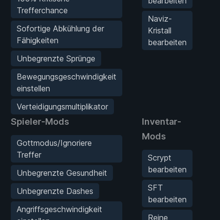
bearbeiten
Trefferchance
S
Naviz-
Sofortige Abkühlung der
Kristall
Fähigkeiten
bearbeiten
Unbegrenzte Sprünge
Bewegungsgeschwindigkeit
einstellen
Verteidigungsmultiplikator
Spieler-Mods
Inventar-
S
Mods
Gottmodus/Ignoriere
Treffer
Scrypt
bearbeiten
Unbegrenzte Gesundheit
S
SFT
Unbegrenzte Dashes
bearbeiten
Angriffsgeschwindigkeit
Reine