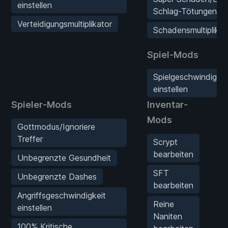
einstellen
Schlag-Tötungen
Verteidigungsmultiplikator
Schadensmultiplikat
Spiel-Mods
Spielgeschwindigkei
einstellen
Spieler-Mods
Inventar-
S
Mods
Gottmodus/Ignoriere
Treffer
Scrypt
bearbeiten
Unbegrenzte Gesundheit
F
SFT
Unbegrenzte Dashes
bearbeiten
Angriffsgeschwindigkeit
Reine
einstellen
Naniten
100% Kritische