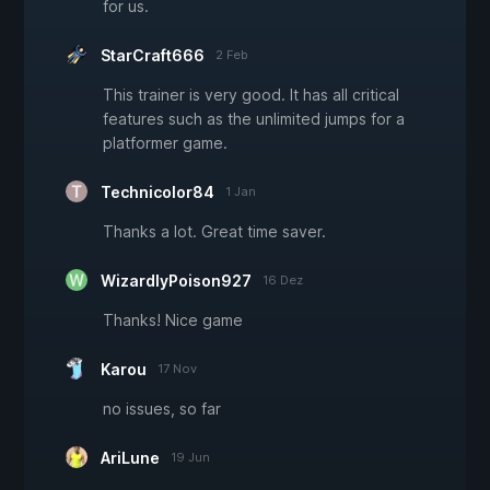
for us.
StarCraft666
2 Feb
This trainer is very good. It has all critical
features such as the unlimited jumps for a
platformer game.
Technicolor84
1 Jan
Thanks a lot. Great time saver.
WizardlyPoison927
16 Dez
Thanks! Nice game
Karou
17 Nov
no issues, so far
AriLune
19 Jun