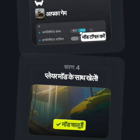
आपका गेम
चालू है
बंद है
अनलिमिटेड हेल्थ
मॉड टॉगल करें
अनलिमिटेड स्टैमिना
चरण 4
प्लेयर मॉड के साथ खेलें!
✓ मॉड चालू हैं