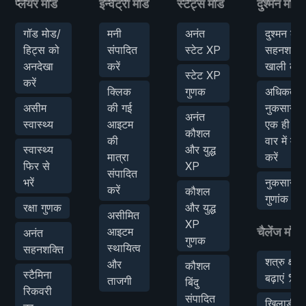
प्लेयर मॉड
इन्वेंट्री मॉड
स्टैट्स मॉड
दुश्मन मॉड
गॉड मोड/
मनी
अनंत
दुश्मन की
हिट्स को
संपादित
स्टेट XP
सहनशक्ति
अनदेखा
करें
खाली करें
स्टेट XP
करें
क्लिक
गुणक
अधिकतम
असीम
की गई
नुकसान/
अनंत
स्वास्थ्य
आइटम
एक ही
कौशल
की
वार में मार
स्वास्थ्य
और युद्ध
मात्रा
करें
फिर से
XP
संपादित
भरें
नुकसान
करें
कौशल
गुणांक
रक्षा गुणक
और युद्ध
असीमित
XP
आइटम
चैलेंज मॉड
अनंत
गुणक
स्थायित्व
सहनशक्ति
शत्रु क्षति
और
कौशल
स्टैमिना
बढ़ाएं %
ताजगी
बिंदु
रिकवरी
संपादित
खिलाड़ी