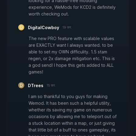
looking for a hassle-free modding
experience, WeMods for KCD2 is definitely
worth checking out.
DigitalCowboy
19 फ़र.
The new PRO feature with scalable values
are EXACTLY want I always wanted. to be
able to set my OWN difficulity. 1.5 stam
regen, or 2x damage mitigation etc. This is
a god send! I hope this gets added to ALL
games!
DTrees
15 फ़र.
I am so thankful to you guys for making
Wemod. It has been such a helpful utility,
whether its saving my game on numerous
occasions by allowing me to teleport out of
a stuck location within a map, or just giving
that little bit of a buff to ones gameplay, its