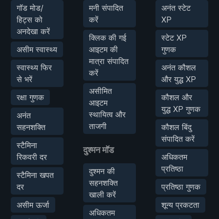
गॉड मोड/
मनी संपादित
अनंत स्टेट
हिट्स को
करें
XP
अनदेखा करें
क्लिक की गई
स्टेट XP
असीम स्वास्थ्य
आइटम की
गुणक
मात्रा संपादित
स्वास्थ्य फिर
अनंत कौशल
करें
से भरें
और युद्ध XP
असीमित
रक्षा गुणक
कौशल और
आइटम
युद्ध XP गुणक
स्थायित्व और
अनंत
ताजगी
सहनशक्ति
कौशल बिंदु
संपादित करें
स्टैमिना
दुश्मन मॉड
रिकवरी दर
अधिकतम
प्रतिष्ठा
दुश्मन की
स्टैमिना खपत
सहनशक्ति
दर
प्रतिष्ठा गुणक
खाली करें
असीम ऊर्जा
शून्य प्रकटता
अधिकतम