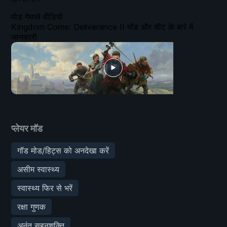
मोड गेमप्ले वीडियो
Kingdom Come: Deliverance II मॉड और चीट के बारे में
जानकारी
प्लेयर मॉड
गॉड मोड/हिट्स को अनदेखा करें
असीम स्वास्थ्य
स्वास्थ्य फिर से भरें
रक्षा गुणक
अनंत सहनशक्ति