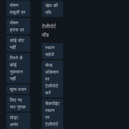
पोषण
खेल की
वसूली दर
गति
पोषण
टेलीपोर्ट
ह्रास दर
मॉड
कोई चोट
नहीं
स्थान
सहेजें
गिरने से
कोई
सेव्ड
नुकसान
लोकेशन
नहीं
पर
टेलीपोर्ट
शून्य वजन
करें
लिए गए
चेकपॉइंट
भार गुणक
स्थान
पर
घोड़ा:
टेलीपोर्ट
अनंत