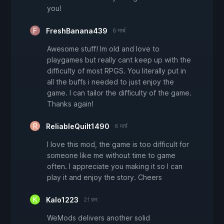
you!
FreshBanana439
8 मार्च
Awesome stuff! Im old and love to
playgames but really cant keep up with the
difficulty of most RPGS. You literally put in
all the buffs i needed to just enjoy the
game. I can tailor the difficulty of the game.
Thanks again!
ReliableQuilt1490
6 मार्च
I love this mod, the game is too difficult for
someone like me without time to game
often. I appreciate you making it so I can
play it and enjoy the story. Cheers
Kalo1223
21 फ़र.
WeMods delivers another solid