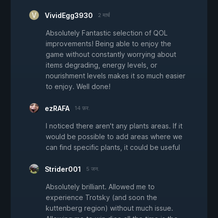
VividEgg3930
2 मार्च
Absolutely Fantastic selection of QOL
improvements! Being able to enjoy the
game without constantly worrying about
items degrading, energy levels, or
nourishment levels makes it so much easier
to enjoy. Well done!
ezRAFA
14 फ़र.
I noticed there aren't any plants areas. If it
would be possible to add areas where we
can find specific plants, it could be useful
Strider001
5 जन.
Absolutely brilliant. Allowed me to
experience Trotsky (and soon the
kuttenberg region) without much issue.