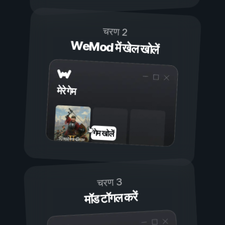
चरण 2
WeMod में खेल खोलें
मेरे गेम
गेम खोलें
चरण 3
मॉड टॉगल करें