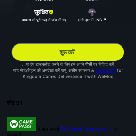
सुरक्षित
वायरस की पूरी तरह से जांच की गई
इनके द्वारा FLiNG ↗
शुरू करें
...या ऐप डाउनलोड करने के लिए हमें अपने
पीसी
पर विज़िट करें
गॉड मोड/हिट्स को अनदेखा करें पाएं, असीम स्वास्थ्य &
49 अन्य मॉड
for
Kingdom Come: Deliverance II
with
WeMod
चीट
51
ये मॉड हमारी
PC Game Pass संग्रह →
का
हिस्सा हैं।