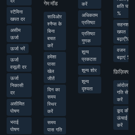
दर
गेम मॉड
करें
क्षति घटाएं
स्टैमिना
%
अधिकतम
साविओर
खपत दर
प्रतिष्ठा
श्नैप्स के
सहनशक्ति
असीम
बिना
खपत
प्रतिष्ठा
ऊर्जा
बचत
बढ़ाएँ%
गुणक
करें
ऊर्जा भरें
वजन
शून्य
हमेशा
बढ़ाएं %
प्रकटता
ऊर्जा
पासा
वसूली दर
शून्य शोर
खेल
फ़िज़िक्स म
ऊर्जा
जीतें
शून्य
आंदोलन
निकासी
दृश्यता
दिन का
गति सेट
दर
समय
करें
असीमित
स्थिर
कूद की
पोषण
करें
ऊंचाई सेट
भराई
समय
करें
पोषण
पास गति