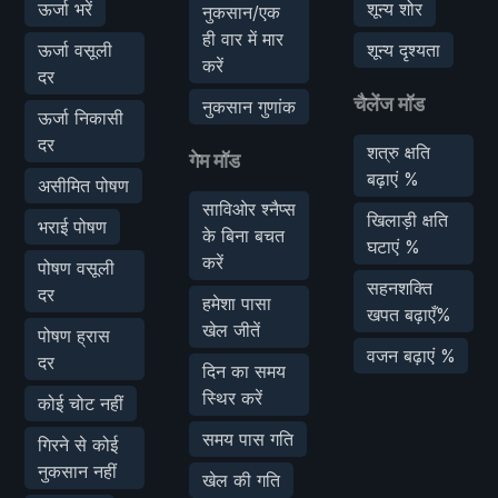
ऊर्जा भरें
शून्य शोर
नुकसान/एक
ही वार में मार
ऊर्जा वसूली
शून्य दृश्यता
करें
दर
चैलेंज मॉड
नुकसान गुणांक
ऊर्जा निकासी
दर
शत्रु क्षति
गेम मॉड
बढ़ाएं %
असीमित पोषण
साविओर श्नैप्स
खिलाड़ी क्षति
भराई पोषण
के बिना बचत
घटाएं %
करें
पोषण वसूली
सहनशक्ति
दर
हमेशा पासा
खपत बढ़ाएँ%
खेल जीतें
पोषण ह्रास
वजन बढ़ाएं %
दर
दिन का समय
स्थिर करें
कोई चोट नहीं
समय पास गति
गिरने से कोई
नुकसान नहीं
खेल की गति