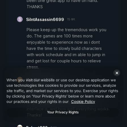
been one great app to have on hand.
THANKS
SilntAssassin6699
15 फ़र.
Please keep up the tremendous work you
do. The games are 100 times more
enjoyable to experience now as i dont
have the time to slowly build characters
with work schedule and im able to jump in
and get lost for couple hours to relieve
stress.
KindBike1237
When you visit our website or use our desktop application we
10 फ़र.
use technologies like cookies to provide our services, analyze
Every game I've tried has worked as
site traffic, and market our services to you. Exercise your rights
by clicking on ‘Your Privacy Rights’ below or learn more about
advertised. I'm a developer myself, and I am
our practices and your rights in our
Cookie Policy
very impressed with how clean this
interface is, and how well everything works.
Your Privacy Rights
Thanks!