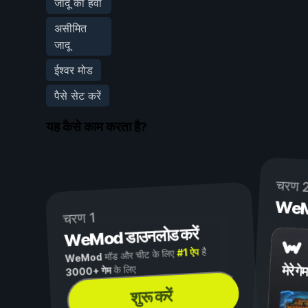
जादू की हवा
असीमित
जादू
ईश्वर मोड
पैसे सेट करें
यह कैसे काम करता है?
चरण 
WeMod
चरण 1
WeMod डाउनलोड करें
है
#1 ऐप
मॉड और चीट के लिए
WeMod
मेरे गेम
के लिए
3000+ गेम
शुरू करें