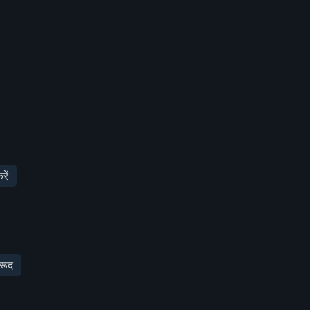
रें
रूद