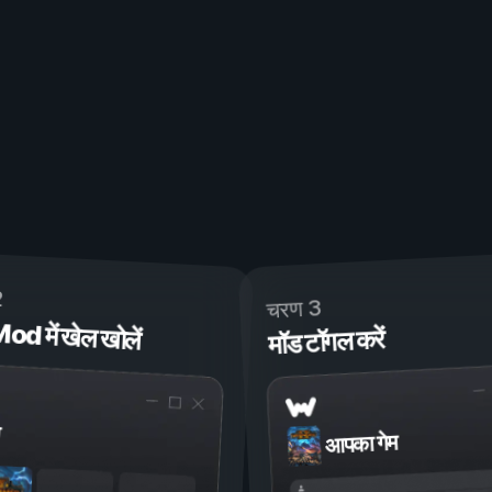
2
चरण 3
 में खेल खोलें
मॉड टॉगल करें
आपका गेम