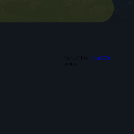
Part of the
Total War
series