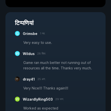
टिप्पणियां
Grimsbe
1 नव.
Very easy to use.
Wildus
28 सित.
Game ran much better not running out of
resources all the time. Thanks very much.
dray41
25 अग.
Very Nice!!! Thanks again!!!
WizardlyRing503
29 जन.
Worked as expected