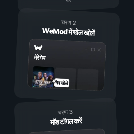
करें
चरण 2
WeMod में खेल खोलें
मेरे गेम
गेम खोलें
चरण 3
मॉड टॉगल करें