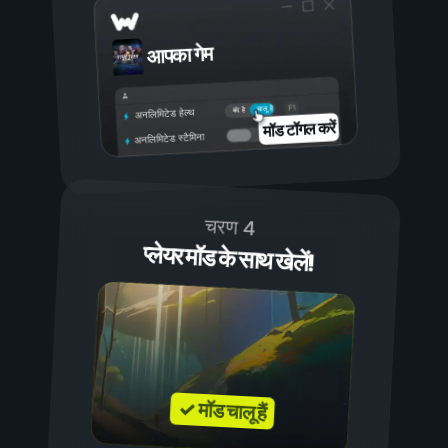
आपका गेम
चालू है
बंद है
अनलिमिटेड हेल्थ
मॉड टॉगल करें
अनलिमिटेड स्टैमिना
चरण 4
प्लेयर मॉड के साथ खेलें!
✓ मॉड चालू हैं