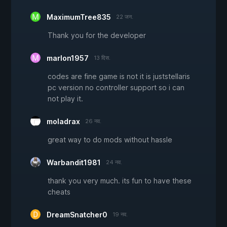
MaximumTree835
22 जन.
Thank you for the developer
marlon1957
13 दिस.
codes are fine game is not it is juststellaris
pc version no controller support so i can
not play it.
moladrax
26 नव.
great way to do mods without hassle
Warbandit1981
24 नव.
thank you very much. its fun to have these
cheats
DreamSnatcher0
19 नव.