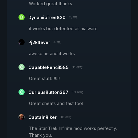
Worked great thanks
DynamicTree820
15 नव.
it works but detected as malware
Pj2k4ever
4 नव.
awesome and it works
CapablePencil585
31 अक्टू.
Great stuff!!!!!!!
CuriousButton367
30 अक्टू.
Great cheats and fast too!
CaptainRiker
30 अक्टू.
The Star Trek Infinite mod works perfectly.
Thank you.