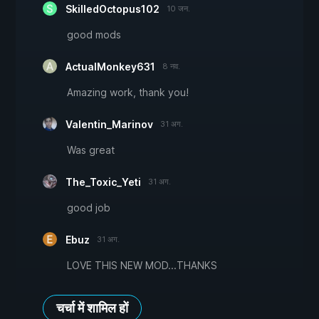
SkilledOctopus102
10 जन.
good mods
ActualMonkey631
8 नव.
Amazing work, thank you!
Valentin_Marinov
31 अग.
Was great
The_Toxic_Yeti
31 अग.
good job
Ebuz
31 अग.
LOVE THIS NEW MOD...THANKS
चर्चा में शामिल हों