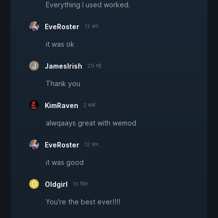
Everything I used worked.
EveRoster
13 अग.
it was ok
JamesIrish
29 मई
Thank you
KimRaven
2 मार्च
alwqaays great with wemod
EveRoster
12 जन.
it was good
Oldgirl
16 सित.
You're the best ever!!!!