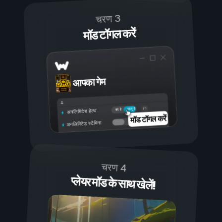
चरण 3
मॉड टॉगल करें
आपका गेम
चालू है
बंद है
अनलिमिटेड हेल्थ
मॉड टॉगल करें
अनलिमिटेड स्टैमिना
चरण 4
प्लेयर मॉड के साथ खेलें!