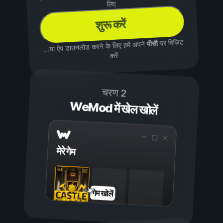
लिए
शुरू करें
पर विज़िट
पीसी
...या ऐप डाउनलोड करने के लिए हमें अपने
करें
चरण 2
WeMod में खेल खोलें
मेरे गेम
गेम खोलें