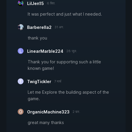
LilJen15
6 सित.
It was perfect and just what I needed.
Barberella2
31 अग.
thank you
LinearMarble224
28 जुल.
Thank you for supporting such a little
known game!
TwigTickler
7 मार्च
Let me Explore the building aspect of the
game.
OrganicMachine323
2 फ़र.
great many thanks