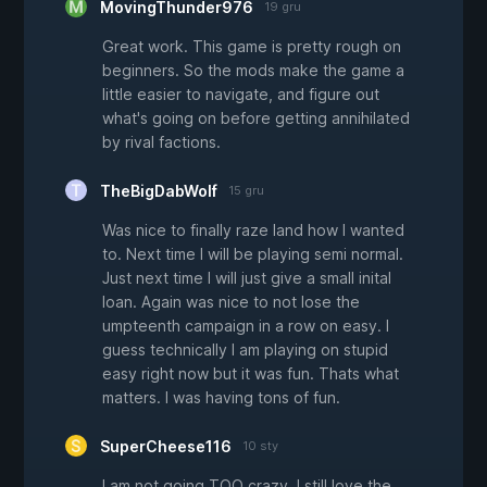
MovingThunder976
19 gru
Great work. This game is pretty rough on
beginners. So the mods make the game a
little easier to navigate, and figure out
what's going on before getting annihilated
by rival factions.
TheBigDabWolf
15 gru
Was nice to finally raze land how I wanted
to. Next time I will be playing semi normal.
Just next time I will just give a small inital
loan. Again was nice to not lose the
umpteenth campaign in a row on easy. I
guess technically I am playing on stupid
easy right now but it was fun. Thats what
matters. I was having tons of fun.
SuperCheese116
10 sty
I am not going TOO crazy, I still love the