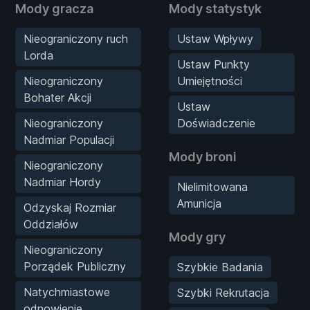
Mody gracza
Mody statystyk
Nieograniczony ruch
Ustaw Wpływy
Lorda
Ustaw Punkty
Nieograniczony
Umiejętności
Bohater Akcji
Ustaw
Nieograniczony
Doświadczenie
Nadmiar Populacji
Mody broni
Nieograniczony
Nadmiar Hordy
Nielimitowana
Amunicja
Odzyskaj Rozmiar
Oddziałów
Mody gry
Nieograniczony
Porządek Publiczny
Szybkie Badania
Natychmiastowe
Szybki Rekrutacja
odnowienie