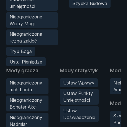
Szybka Budowa
umiejętności
Nieograniczone
Wiatry Magii
Nieograniczona
liczba zaklęć
Tryb Boga
Ustal Pieniądze
Mody gracza
Mody statystyk
Mody b
Nieograniczony
Ustaw Wpływy
Nielim
ruch Lorda
Amunic
Ustaw Punkty
Nieograniczony
Umiejętności
Mody 
Bohater Akcji
Ustaw
Szybk
Nieograniczony
Doświadczenie
Badan
Nadmiar