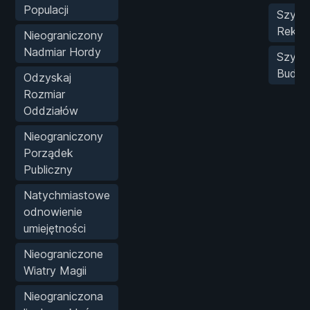
Populacji
Szybk
Rekrut
Nieograniczony
Nadmiar Hordy
Szybk
Budo
Odzyskaj
Rozmiar
Oddziałów
Nieograniczony
Porządek
Publiczny
Natychmiastowe
odnowienie
umiejętności
Nieograniczone
Wiatry Magii
Nieograniczona