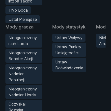
liczba zaklęć
Tryb Boga
Ustal Pieniądze
Mody gracza
Mody statystyk
Mody b
Nieograniczony
Ustaw Wpływy
Nielim
ruch Lorda
Amunic
Ustaw Punkty
Nieograniczony
Umiejętności
Bohater Akcji
Ustaw
Nieograniczony
Doświadczenie
Nadmiar
Populacji
Nieograniczony
Nadmiar Hordy
Odzyskaj
Rozmiar