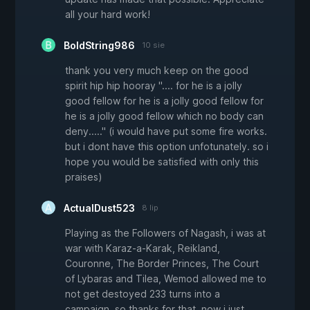
all your hard work!
BoldString986
10 sie
thank you very much keep on the good
spirit hip hip hooray ".... for he is a jolly
good fellow for he is a jolly good fellow for
he is a jolly good fellow which no body can
deny....." (i would have put some fire works.
but i dont have this option unfotunately. so i
hope you would be satisfied with only this
praises)
ActualDust523
8 lip
Playing as the Followers of Nagash, i was at
war with Karaz-a-Karak, Reikland,
Couronne, The Border Princes, The Court
of Lybaras and Tilea, Wemod allowed me to
not get destoyed 233 turns into a
campaign, so thanks for that, now i just