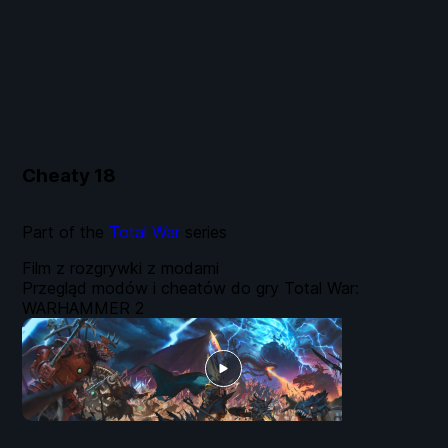
Cheaty
18
Part of the
Total War
series
Film z rozgrywki z modami
Przegląd modów i cheatów do gry Total War:
WARHAMMER 2