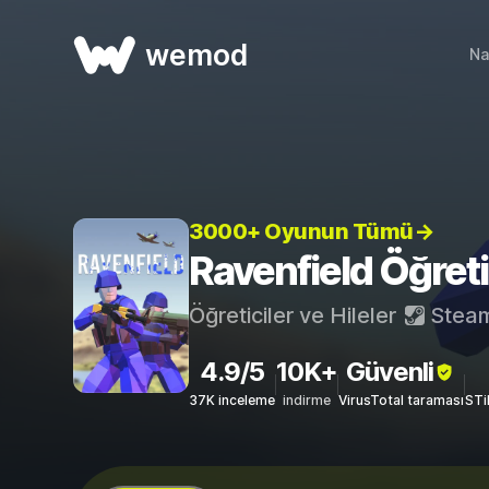
wemod
Na
3000+ Oyunun Tümü→
Ravenfield Öğretic
Öğreticiler ve Hileler
Stea
4.9/5
10K+
Güvenli
37K inceleme
indirme
VirusTotal taraması
STi