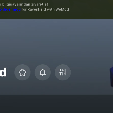
zi
bilgisayarından
ziyaret et
5 diğer mod
for
Ravenfield
with
WeMod