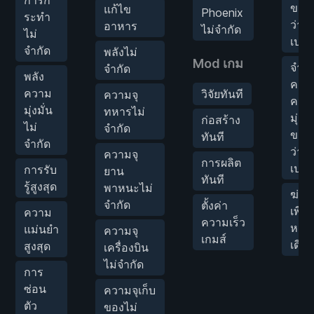
ของ 
แก้ไข
Phoenix
ระทำ
ว่าง
อาหาร
ไม่จำกัด
ไม่
เปล่า
จำกัด
พลังไม่
Mod เกม
จำน
จำกัด
พลัง
คะแ
ความ
วิจัยทันที
ความจุ
ควา
มุ่งมั่น
ทหารไม่
มุ่งมั
ก่อสร้าง
ไม่
จำกัด
ของ 
ทันที
จำกัด
ว่าง
ความจุ
การผลิต
เปล่า
การรับ
ยาน
ทันที
รู้สูงสุด
พาหนะไม่
ฆ่าได
จำกัด
ตั้งค่า
เพียง
ความ
ความเร็ว
หมัด
แม่นยำ
ความจุ
เกมส์
เดียว
สูงสุด
เครื่องบิน
ไม่จำกัด
การ
ซ่อน
ความจุเก็บ
ตัว
ของไม่