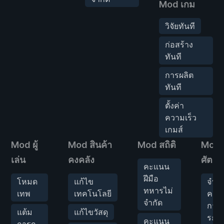
Mod เกม
วิจัยทันที
ก่อสร้าง
ทันที
การผลิต
ทันที
ตั้งค่า
ความเร็ว
เกมส์
Mod ผู้
Mod สินค้า
Mod สถิติ
Mod
เล่น
คงคลัง
ศัตรู
คะแนน
ฝีมือ
โหมด
แก้ไข
จำน
ทหารไม่
เทพ
เทคโนโลยี
คะแ
จำกัด
การ
แต้ม
แก้ไขวัสดุ
ระท
คะแนน
การก