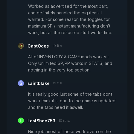
Worked as advertised for the most part,
and definitely handled the big items I
wanted. For some reason the toggles for
maximum SP / instant manufacturing don't
work, but all the resource stuff works fine.
CaptOdee
19 มิ.ย.
All of INVENTORY & GAME mods work still.
Only Unlimited SP/PP works in STATS, and
nothing in the very top section.
saintblake
13 มิ.ย.
it is really good just some of the tabs dont
work i think it is due to the game is updated
and the tabs need it aswell.
LostShoe753
10 เม.ย.
Nice job. most of these work even on the