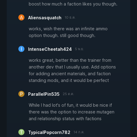
boost how much a faction likes you though.
Aliensasquatch
10 ธ.ค.
works, wish there was an infinite ammo
option though. still good though.
IntenseCheetah424
5 พ.ย.
works great, better than the trainer from
another dev that I usually use. Add options
for adding ancient materials, and faction
standing mods, and it would be perfect
ParallelPin535
25 ต.ค.
While I had lot's of fun, it would be nice if
there was the option to increase mutagen
and relationship status with factions
TypicalPopcorn782
14 ก.ค.