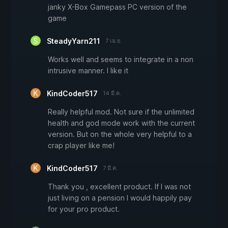
janky X-Box Gamepass PC version of the
game
SteadyYarn211
7 เม.ย.
Works well and seems to integrate in a non
intrusive manner. I like it
KindCoder517
14 มี.ค.
Really helpful mod. Not sure if the unlimited
health and god mode work with the current
version. But on the whole very helpful to a
crap player like me!
KindCoder517
7 มี.ค.
Thank you , excellent product. If I was not
just living on a pension I would happily pay
for your pro product.