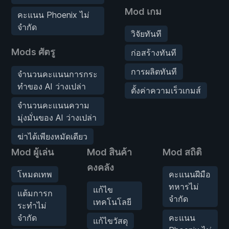
Mod เกม
คะแนน Phoenix ไม่
จำกัด
วิจัยทันที
Mods ศัตรู
ก่อสร้างทันที
การผลิตทันที
จำนวนคะแนนการกระ
ทำของ AI ว่างเปล่า
ตั้งค่าความเร็วเกมส์
จำนวนคะแนนความ
มุ่งมั่นของ AI ว่างเปล่า
ฆ่าได้เพียงหมัดเดียว
Mod ผู้เล่น
Mod สินค้า
Mod สถิติ
คงคลัง
โหมดเทพ
คะแนนฝีมือ
ทหารไม่
แก้ไข
แต้มการก
จำกัด
เทคโนโลยี
ระทำไม่
จำกัด
คะแนน
แก้ไขวัสดุ