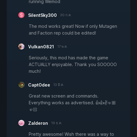
running Wemod
SilentSky300
30 ก.ค.
The mod works great! Now if only Mutagen
and Faction rep could be edited!
Vulkan0821
17 พ.ค.
Seriously, this mod has made the game
ACTUALLY enjoyable. Thank you SOOOOO
much!
CaptOdee
13 มี.ค.
Great new screen and commands.
Everything works as advertised. 👍👍✌️🤜🏼
🤛🏻
Zalderon
19 ธ.ค.
Pretty awesome! Wish there was a way to