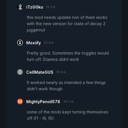
iTzG0ku
12 ก.ย.
this mod needs update non of them works
with the new version for state of decay 2
juggernut
Moxiify
22 ส.ค.
Pretty good. Sometimes the toggles would
turn off. Stamina didnt work
CellMateGUS
16 ส.ค.
It worked nearly as intended a few things
didn't work though
MightyPencil578
30 ก.ค.
some of the mods kept turning themselves
off (f1 - f4, f6)