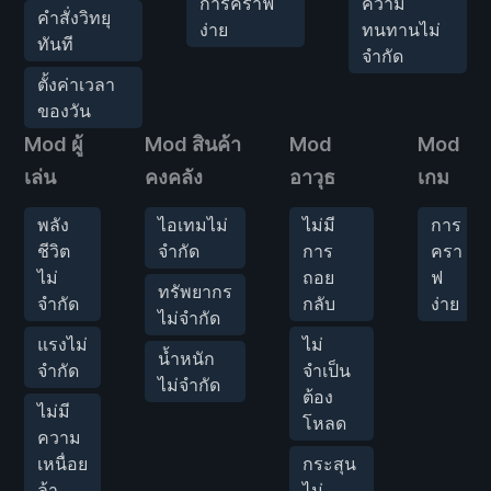
การคราฟ
ความ
คำสั่งวิทยุ
ง่าย
ทนทานไม่
ทันที
จำกัด
ตั้งค่าเวลา
ของวัน
Mod ผู้
Mod สินค้า
Mod
Mod
เล่น
คงคลัง
อาวุธ
เกม
พลัง
ไอเทมไม่
ไม่มี
การ
ชีวิต
จำกัด
การ
ครา
ไม่
ถอย
ฟ
ทรัพยากร
จำกัด
กลับ
ง่าย
ไม่จำกัด
แรงไม่
ไม่
น้ำหนัก
จำกัด
จำเป็น
ไม่จำกัด
ต้อง
ไม่มี
โหลด
ความ
เหนื่อย
กระสุน
ล้า
ไม่