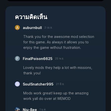
ความคิดเห็น
auburnbull
2 เม.ย.
Thank you for the awesome mod selection
for this game. As always it allows you to
enjoy the game without frustration.
FinalPoison6625
25 พ.ย.
Lovely mods they help a lot with missions,
thank you!
SoulSnatcher995
21 มิ.ย.
Mods work great! keep up the amazing
work yall do over at WEMOD
Niu-Bee
1 ม.ค.