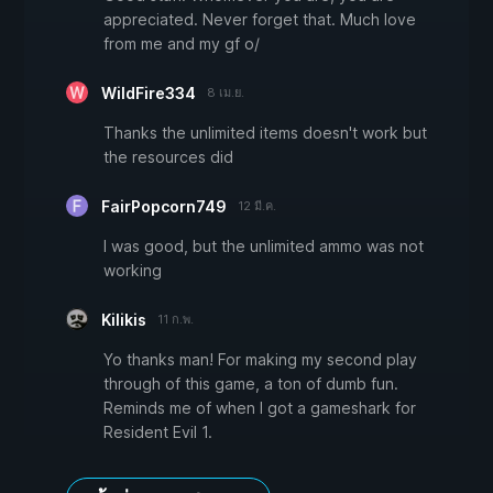
appreciated. Never forget that. Much love
from me and my gf o/
WildFire334
8 เม.ย.
Thanks the unlimited items doesn't work but
the resources did
FairPopcorn749
12 มี.ค.
I was good, but the unlimited ammo was not
working
Kilikis
11 ก.พ.
Yo thanks man! For making my second play
through of this game, a ton of dumb fun.
Reminds me of when I got a gameshark for
Resident Evil 1.