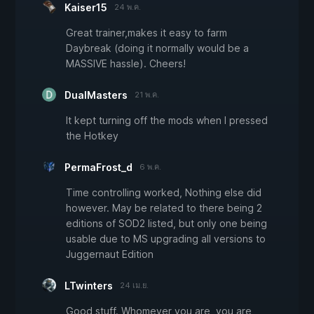
Kaiser15
24 พ.ค.
Great trainer,makes it easy to farm
Daybreak (doing it normally would be a
MASSIVE hassle). Cheers!
DualMasters
21 พ.ค.
It kept turning off the mods when I pressed
the Hotkey
PermaFrost_d
6 พ.ค.
Time controlling worked, Nothing else did
however. May be related to there being 2
editions of SOD2 listed, but only one being
usable due to MS upgrading all versions to
Juggernaut Edition
LTwinters
24 เม.ย.
Good stuff. Whomever you are, you are