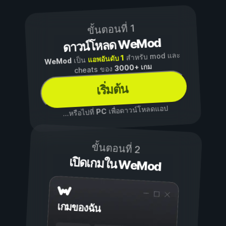
ขั้นตอนที่ 1
ดาวน์โหลด WeMod
สำหรับ mod และ
แอพอันดับ 1
เป็น
WeMod
3000+ เกม
cheats ของ
เริ่มต้น
เพื่อดาวน์โหลดแอป
PC
...หรือไปที่
ขั้นตอนที่ 2
เปิดเกมใน WeMod
เกมของฉัน