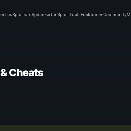
iert es
Spielliste
Spielekarten
Spiel-Tools
Funktionen
Community
M
r & Cheats