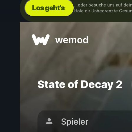
...oder besuche uns auf de
Los geht's
Hole dir Unbegrenzte Gesu