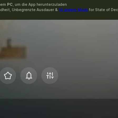
inem
PC
, um die App herunterzuladen
ndheit, Unbegrenzte Ausdauer &
14 andere Mods
for
State of Dec