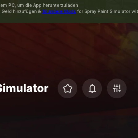
inem
PC
, um die App herunterzuladen
, Geld hinzufügen &
18 andere Mods
for
Spray Paint Simulator
wi