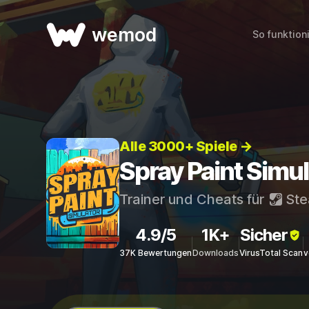
wemod
So funktion
Alle 3000+ Spiele →
Spray Paint Simul
Trainer und Cheats für
St
4.9/5
1K+
Sicher
37K Bewertungen
Downloads
VirusTotal Scan
v