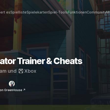
iert es
Spielliste
Spielekarten
Spiel-Tools
Funktionen
Community
M
ator Trainer & Cheats
eam
und
Xbox
on GreenHouse ↗