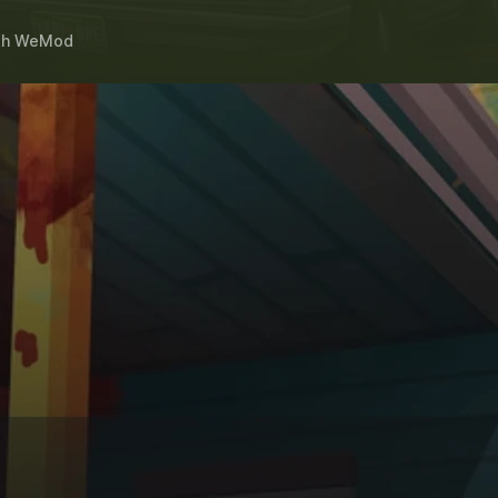
th
WeMod