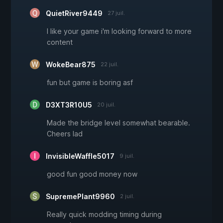
QuietRiver9449
27 juil.
I like your game i'm looking forward to more
content
WokeBear875
22 juil.
fun but game is boring asf
D3XT3R10U5
20 juil.
Made the bridge level somewhat bearable.
Cheers lad
InvisibleWaffle5017
9 juil.
good fun good money now
SupremePlant9960
2 juil.
Really quick modding timing during