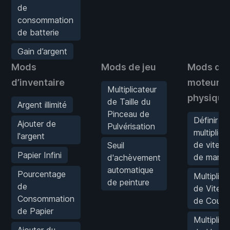
de
consommation
de batterie
Gain d’argent
Mods
Mods de jeu
Mods de
d’inventaire
moteur
Multiplicateur
physique
de Taille du
Argent illimité
Pinceau de
Définir le
Ajouter de
Pulvérisation
multiplica
l'argent
de vitess
Seuil
Papier Infini
de march
d'achèvement
automatique
Pourcentage
Multiplica
de peinture
de
de Vitess
Consommation
de Cours
de Papier
Multiplica
Ajouter du