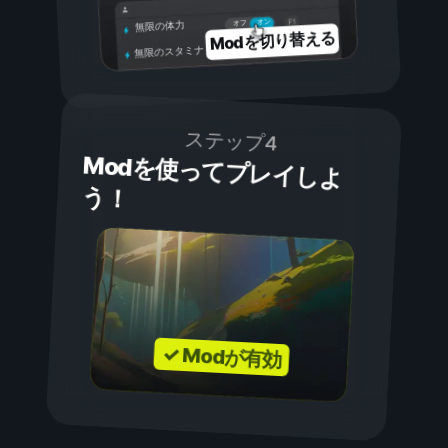
オン
オフ
無限の体力
Modを切り替える
無限のスタミナ
ステップ4
Modを使ってプレイしよ
う！
✓ Modが有効