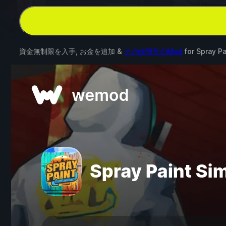
資金無制限を入手, お金を追加 &
その他18件のMod
for
Spray Pa