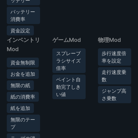
ッテリー
バッテリー
消費率
資金設定
インベントリ
ゲームMod
物理Mod
Mod
スプレーブ
歩行速度倍
ラシサイズ
率を設定
資金無制限
倍率
走行速度乗
お金を追加
ペイント自
数
無限の紙
動完了しき
ジャンプ高
い値
紙の消費率
さ乗数
紙を追加
無限のテー
プ