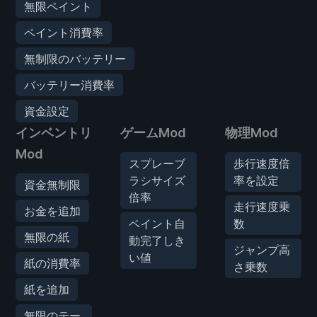
無限ペイント
ペイント消費率
無制限のバッテリー
バッテリー消費率
資金設定
インベントリ
ゲームMod
物理Mod
Mod
スプレーブ
歩行速度倍
ラシサイズ
率を設定
資金無制限
倍率
走行速度乗
お金を追加
ペイント自
数
無限の紙
動完了しき
ジャンプ高
い値
紙の消費率
さ乗数
紙を追加
無限のテー