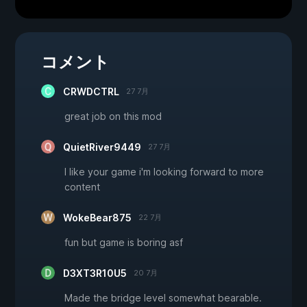
コメント
CRWDCTRL
27 7月
great job on this mod
QuietRiver9449
27 7月
I like your game i'm looking forward to more
content
WokeBear875
22 7月
fun but game is boring asf
D3XT3R10U5
20 7月
Made the bridge level somewhat bearable.