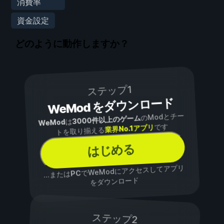
消費率
資金設定
どのように動作しますか？
ステップ1
WeMod をダウンロード
のModとチー
3000件以上のゲーム
は
WeMod
です
業界No.1アプリ
トを取り揃える
はじめる
でWeModにアクセスしてアプリ
PC
...または
をダウンロード
ステップ2