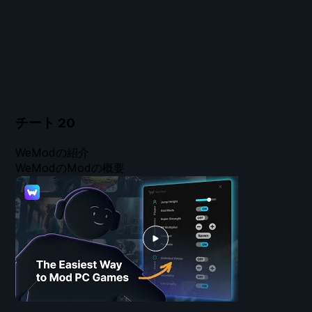
チート
20
WeModの紹介
WeModのModの概要