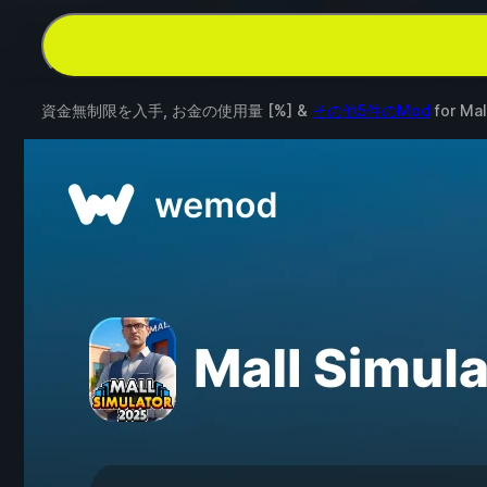
資金無制限を入手, お金の使用量 [%] &
その他5件のMod
for
Mal