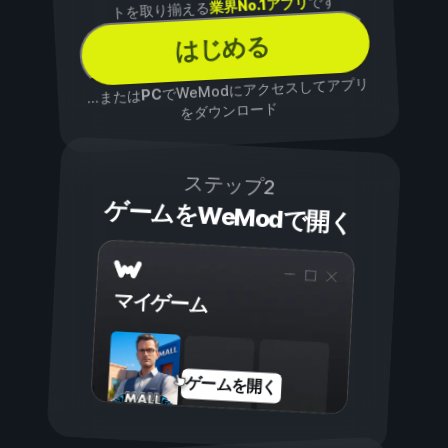
です
業界No.1アプリ
トを取り揃える
はじめる
でWeModにアクセスしてアプリ
PC
...または
をダウンロード
ステップ2
ゲームをWeModで開く
マイゲーム
ゲームを開く