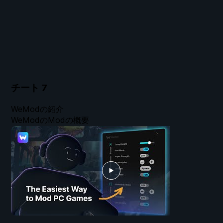
チート
7
WeModの紹介
WeModのModの概要