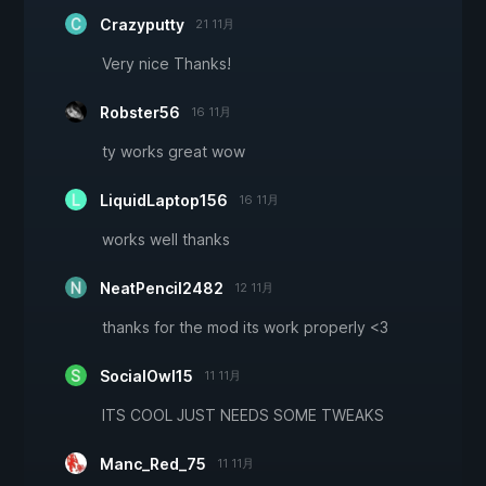
Crazyputty
21 11月
Very nice Thanks!
Robster56
16 11月
ty works great wow
LiquidLaptop156
16 11月
works well thanks
NeatPencil2482
12 11月
thanks for the mod its work properly <3
SocialOwl15
11 11月
ITS COOL JUST NEEDS SOME TWEAKS
Manc_Red_75
11 11月