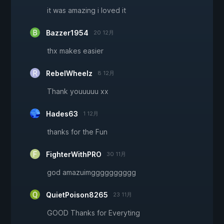
it was amazing i loved it
Bazzer1954
20 12月
thx makes easier
RebelWheelz
8 12月
Thank youuuuu xx
Hades63
1 12月
thanks for the Fun
FighterWithPRO
30 11月
god amazuimgggggggggg
QuietPoison8265
23 11月
GOOD Thanks for Everyting