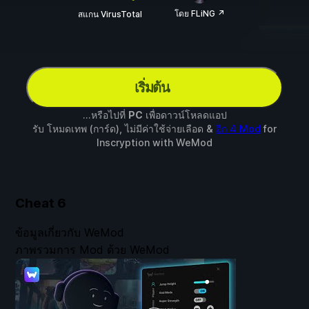
โดย FLiNG ↗
สแกน VirusTotal
เริ่มต้น
...หรือไปที่
PC
เพื่อดาวน์โหลดแอป
รับ โหมดเทพ (การ์ด), ไม่มีค่าใช้จ่ายเลือด &
อีก 4 Mod
for
Inscryption
with
WeMod
Cheat
6
ข้อมูลเกี่ยวกับ WeMod
ภาพรวมการ Mod ด้วย WeMod