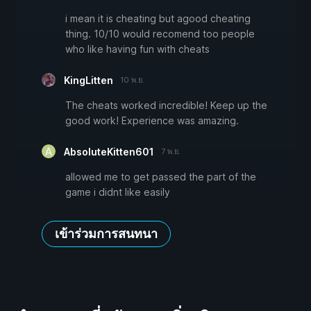
i mean it is cheating but agood cheating
thing. 10/10 would recomend too people
who like having fun with cheats
KingLitten
10 พ.ย.
The cheats worked incredible! Keep up the
good work! Experience was amazing.
AbsoluteKitten601
7 พ.ย.
allowed me to get passed the part of the
game i didnt like easily
เข้าร่วมการสนทนา