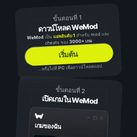
ขั้นตอนที่ 1
ดาวน์โหลด WeMod
สำหรับ mod และ
แอพอันดับ 1
เป็น
WeMod
3000+ เกม
cheats ของ
เริ่มต้น
เพื่อดาวน์โหลดแอป
PC
...หรือไปที่
ขั้นตอนที่ 2
เปิดเกมใน WeMod
เกมของฉัน