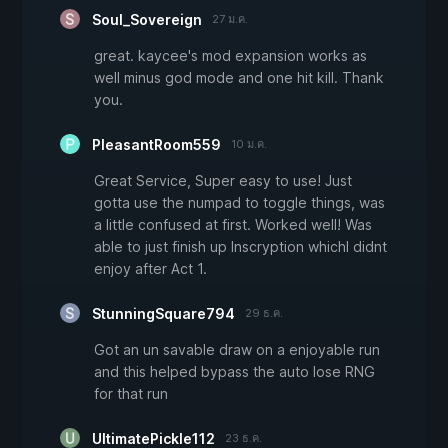
Soul_Sovereign
27 ม.ค.
great. kaycee's mod expansion works as
well minus god mode and one hit kill. Thank
you.
PleasantRoom559
10 ม.ค.
Great Service, Super easy to use! Just
gotta use the numpad to toggle things, was
a little confused at first. Worked well! Was
able to just finish up Inscryption whichI didnt
enjoy after Act 1.
StunningSquare794
29 ธ.ค.
Got an un savable draw on a enjoyable run
and this helped bypass the auto lose RNG
for that run
UltimatePickle112
23 ธ.ค.