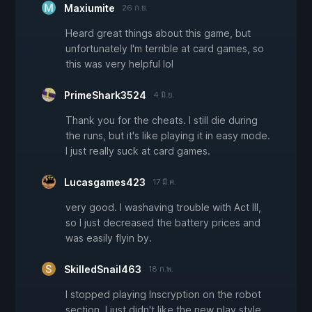
Maxiumite
26 ก.ย.
Heard great things about this game, but
unfortunately I'm terrible at card games, so
this was very helpful lol
PrimeShark3524
4 มิ.ย.
Thank you for the cheats. I still die during
the runs, but it's like playing it in easy mode.
I just really suck at card games.
Lucasgames423
17 มี.ค.
very good. I washaving trouble with Act III,
so I just decreased the battery prices and
was easily flyin by.
SkilledSnail463
18 ก.พ.
I stopped playing Inscryption on the robot
section. I just didn't like the new play style