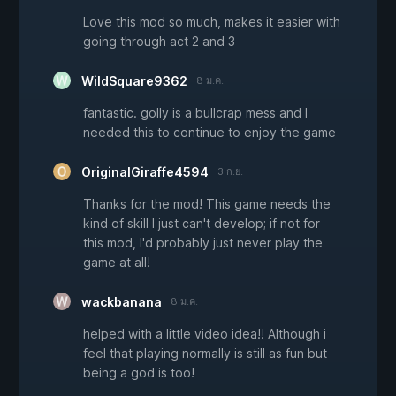
Love this mod so much, makes it easier with
going through act 2 and 3
WildSquare9362
8 ม.ค.
fantastic. golly is a bullcrap mess and I
needed this to continue to enjoy the game
OriginalGiraffe4594
3 ก.ย.
Thanks for the mod! This game needs the
kind of skill I just can't develop; if not for
this mod, I'd probably just never play the
game at all!
wackbanana
8 ม.ค.
helped with a little video idea!! Although i
feel that playing normally is still as fun but
being a god is too!