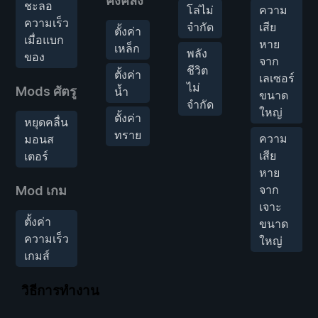
คงคลัง
ชะลอ
โล่ไม่
ความ
ความเร็ว
จำกัด
เสีย
ตั้งค่า
เมื่อแบก
หาย
เหล็ก
พลัง
ของ
จาก
ชีวิต
ตั้งค่า
เลเซอร์
ไม่
Mods ศัตรู
น้ำ
ขนาด
จำกัด
ใหญ่
ตั้งค่า
หยุดคลื่น
ทราย
ความ
มอนส
เสีย
เตอร์
หาย
จาก
Mod เกม
เจาะ
ตั้งค่า
ขนาด
ความเร็ว
ใหญ่
เกมส์
วิธีการทำงาน