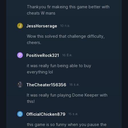
Thankyou fir makeing this game better with
cheats W mans
JessHorserage
10 ก.ย.
Wow this solved that challenge difficulty,
cheers.
PositiveRock321
16 มี.ค.
it was really fun being able to buy
everything lol
TheCheater156356
18 ธ.ค.
It was really fun playing Dome Keeper with
this!
OfficialChicken879
15 ธ.ค.
this game is so funny when you pause the