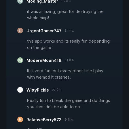
Moding_Master
18 พ.ค.
it was amazing, great for destroying the
whole map!
UrgentGamer747
3 เม.ย.
this app works and its really fun depending
on the game
ModernMoon418
31 มี.ค.
It is very fun! but every other time I play
with wemod it crashes.
WittyPickle
27 มี.ค.
Really fun to break the game and do things
you shouldn't be able to do.
RelativeBerry573
9 มี.ค.