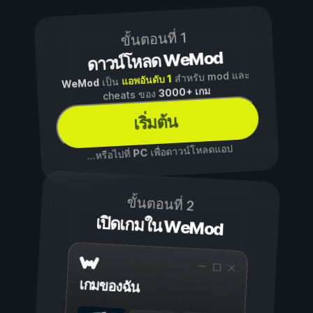
ขั้นตอนที่ 1
ดาวน์โหลด WeMod
สำหรับ mod และ
แอพอันดับ 1
เป็น
WeMod
3000+ เกม
cheats ของ
เริ่มต้น
เพื่อดาวน์โหลดแอป
PC
...หรือไปที่
ขั้นตอนที่ 2
เปิดเกมใน WeMod
เกมของฉัน