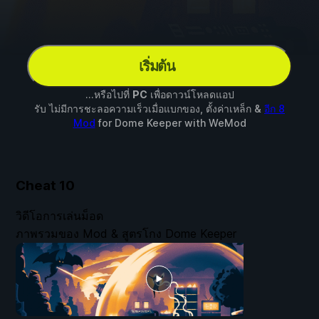
เริ่มต้น
...หรือไปที่
PC
เพื่อดาวน์โหลดแอป
รับ ไม่มีการชะลอความเร็วเมื่อแบกของ, ตั้งค่าเหล็ก &
อีก 8
Mod
for
Dome Keeper
with
WeMod
Cheat
10
วิดีโอการเล่นม็อด
ภาพรวมของ Mod & สูตรโกง Dome Keeper