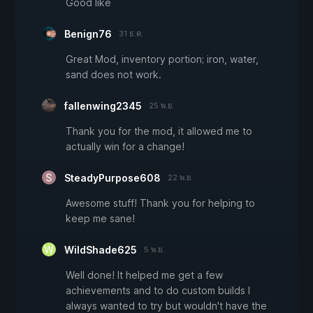
Good like
Benign76
31 ธ.ค.
Great Mod, inventory portion; iron, water,
sand does not work.
fallenwing2345
25 พ.ย.
Thank you for the mod, it allowed me to
actually win for a change!
SteadyPurpose608
22 พ.ย.
Awesome stuff! Thank you for helping to
keep me sane!
WildShade625
5 พ.ย.
Well done! It helped me get a few
achievements and to do custom builds I
always wanted to try but wouldn't have the