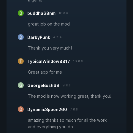
buddha68nm
16 ส.ค.
great job on the mod
DarbyPunk
4 ส.ค.
Thank you very much!
TypicalWindow8817
16 มิ.ย.
Great app for me
GeorgeBush69
9 มิ.ย.
The mod is now working great, thank you!
DynamicSpoon260
7 มิ.ย.
amazing thanks so much for all the work
and everything you do