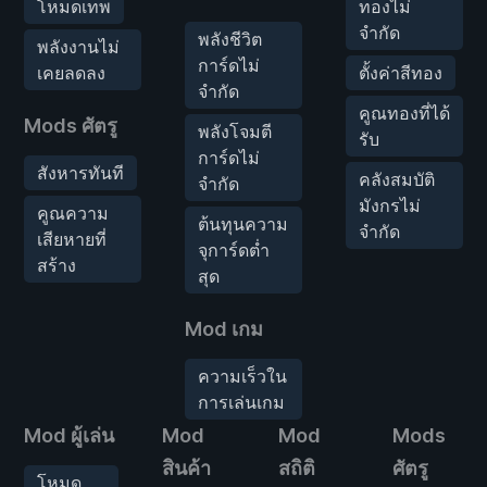
โหมดเทพ
ทองไม่
จำกัด
พลังชีวิต
พลังงานไม่
การ์ดไม่
เคยลดลง
ตั้งค่าสีทอง
จำกัด
คูณทองที่ได้
Mods ศัตรู
พลังโจมตี
รับ
การ์ดไม่
สังหารทันที
คลังสมบัติ
จำกัด
มังกรไม่
คูณความ
ต้นทุนความ
จำกัด
เสียหายที่
จุการ์ดต่ำ
สร้าง
สุด
Mod เกม
ความเร็วใน
การเล่นเกม
Mod ผู้เล่น
Mod
Mod
Mods
สินค้า
สถิติ
ศัตรู
โหมด