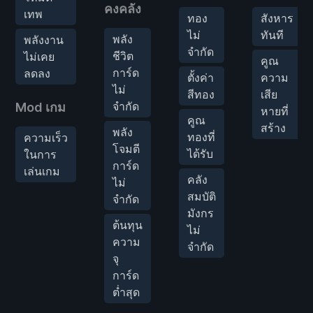
คงคลัง
เทพ
ทอง
สังหาร
ไม่
ทันที
พลัง
พลังงาน
จำกัด
ชีวิต
ไม่เคย
คูณ
การ์ด
ลดลง
ตั้งค่า
ความ
ไม่
สีทอง
เสีย
จำกัด
Mod เกม
หายที่
คูณ
สร้าง
พลัง
ทองที่
ความเร็ว
โจมตี
ได้รับ
ในการ
การ์ด
เล่นเกม
คลัง
ไม่
สมบัติ
จำกัด
มังกร
ต้นทุน
ไม่
ความ
จำกัด
จุ
การ์ด
ต่ำสุด