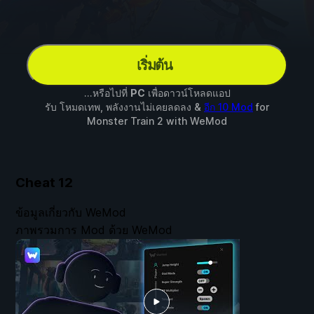
เริ่มต้น
...หรือไปที่
PC
เพื่อดาวน์โหลดแอป
รับ โหมดเทพ, พลังงานไม่เคยลดลง &
อีก 10 Mod
for
Monster Train 2
with
WeMod
Cheat
12
ข้อมูลเกี่ยวกับ WeMod
ภาพรวมการ Mod ด้วย WeMod