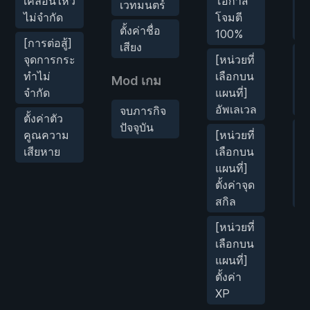
เคลื่อนไหว
โอกาส
เวทมนตร์
เ
ไม่จำกัด
โจมตี
อ
ตั้งค่าชื่อ
100%
[การต่อสู้]
เสียง
ฆ่
จุดการกระ
[หน่วยที่
เ
ทำไม่
เลือกบน
Mod เกม
ห
จำกัด
แผนที่]
เ
อัพเลเวล
จบภารกิจ
ตั้งค่าตัว
ปัจจุบัน
[
คูณความ
[หน่วยที่
ต่
เสียหาย
เลือกบน
ส
แผนที่]
ศั
ตั้งค่าจุด
ท
สกิล
[หน่วยที่
เลือกบน
แผนที่]
ตั้งค่า
XP