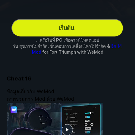
เริ่มต้น
...หรือไปที่
PC
เพื่อดาวน์โหลดแอป
รับ สุขภาพไม่จำกัด, ขั้นตอนการเคลื่อนไหวไม่จำกัด &
อีก 14
Mod
for
Fort Triumph
with
WeMod
Cheat
16
ข้อมูลเกี่ยวกับ WeMod
ภาพรวมการ Mod ด้วย WeMod