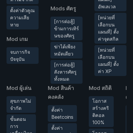
อัพเลเวล
Mods ศัตรู
ตั้งค่าตัวคูณ
ความเสีย
[หน่วยที่
[การต่อสู้]
หาย
เลือกบน
ข้ามการเทิร์
แผนที่] ตั้ง
นของศัตรู
Mod เกม
ค่าจุดสกิล
ฆ่าได้เพียง
[หน่วยที่
จบภารกิจ
หมัดเดียว
เลือกบน
ปัจจุบัน
แผนที่] ตั้ง
[การต่อสู้]
ค่า XP
สังหารศัตรู
ทั้งหมด
Mod ผู้เล่น
Mod สินค้า
Mod สถิติ
Mo
คงคลัง
ศัต
สุขภาพไม่
โอกาส
จำกัด
สร้างคริ
ตั้งค่า
[
ติคอล
Beetcoins
ต่
ขั้นตอน
100%
ข
การ
ตั้งค่า
ก